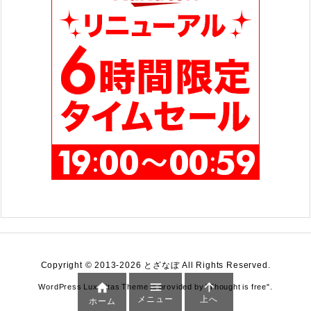
Copyright ©
2013
-2026
とざなぼ
All Rights Reserved.



WordPress Luxeritas Theme is provided by "
Thought is free
".
メニュー
上へ
ホーム