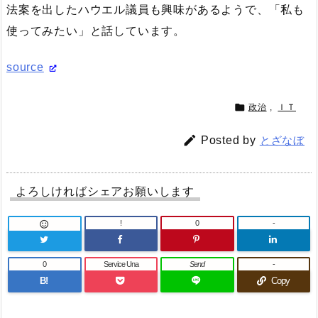
法案を出したハウエル議員も興味があるようで、「私も
使ってみたい」と話しています。
source

政治
,
ＩＴ

Posted by
とざなぼ
よろしければシェアお願いします
!
0
-

0
Service Una
Send
-
B!
Copy