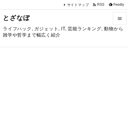

Feedly
RSS
サイトマップ
とざなぼ

ライフハック, ガジェット, IT, 芸能ランキング, 動物から

雑学や哲学まで幅広く紹介
メニュ

サイド

前へ

次へ

検索