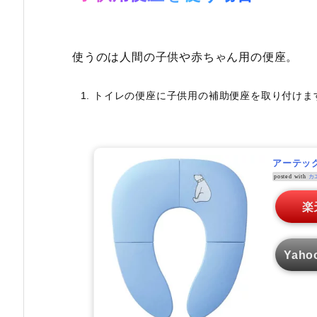
使うのは人間の子供や赤ちゃん用の便座。
トイレの便座に子供用の補助便座を取り付けま
アーテック 
posted with
カ
楽
Yaho