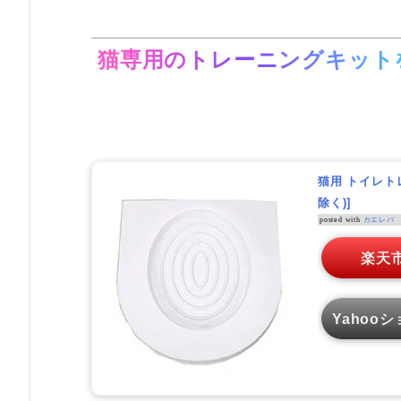
猫専用のトレーニングキット
猫用 トイレト
除く)]
posted with
カエレバ
楽天
Yahooショ