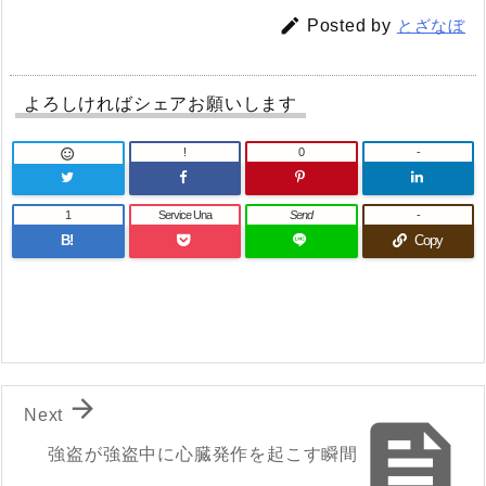

Posted by
とざなぼ
よろしければシェアお願いします
!
0
-

1
Service Una
Send
-
B!
Copy

Next

強盗が強盗中に心臓発作を起こす瞬間