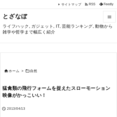

Feedly
RSS
サイトマップ
とざなぼ

ライフハック, ガジェット, IT, 芸能ランキング, 動物から

雑学や哲学まで幅広く紹介
メニュ

サイド

前へ


ホーム
>
自然

次へ
猛禽類の飛行フォームを捉えたスローモーション

映像がかっこいい！
検索

2013/04/13