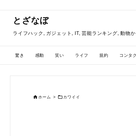
とざなぼ
ライフハック, ガジェット, IT, 芸能ランキング, 
驚き
感動
笑い
ライフ
規約
コンタ


ホーム
>
カワイイ