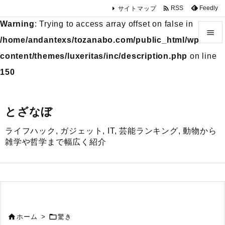

Feedly
RSS
サイトマップ
Warning
: Trying to access array offset on false in

/home/andantexs/tozanabo.com/public_html/wp-

content/themes/luxeritas/inc/description.php
on line
メニュ
150

サイド
とざなぼ

ライフハック, ガジェット, IT, 芸能ランキング, 動物から
前へ
雑学や哲学まで幅広く紹介

次へ

検索


ホーム
>
驚き