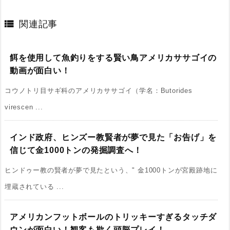

関連記事
餌を使用して魚釣りをする賢い鳥アメリカササゴイの
動画が面白い！
コウノトリ目サギ科のアメリカササゴイ（学名：Butorides
virescen ...
インド政府、ヒンズー教賢者が夢で見た「お告げ」を
信じて金1000トンの発掘調査へ！
ヒンドゥー教の賢者が夢で見たという、" 金1000トンが宮殿跡地に
埋蔵されている ...
アメリカンフットボールのトリッキーすぎるタッチダ
ウンが面白い！観客も欺く頭脳プレイ！