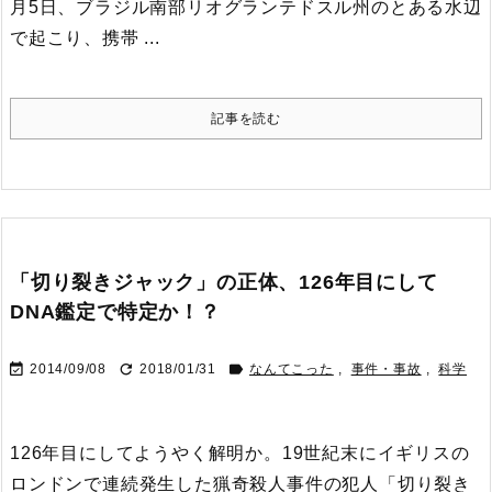
月5日、ブラジル南部リオグランテドスル州のとある水辺
で起こり、携帯 ...
記事を読む
「切り裂きジャック」の正体、126年目にして
DNA鑑定で特定か！？



2014/09/08
2018/01/31
なんてこった
,
事件・事故
,
科学
126年目にしてようやく解明か。
19世紀末にイギリスの
ロンドンで連続発生した猟奇殺人事件の犯人「切り裂き