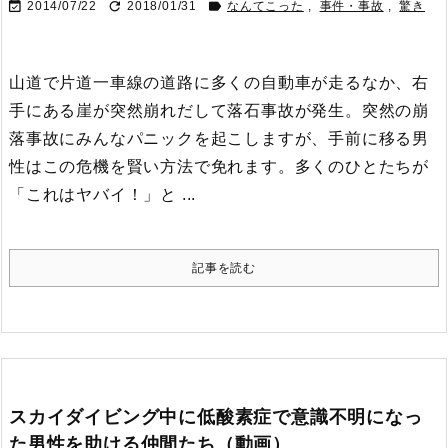



2014/07/22
2018/01/31
なんてこった
,
事件・事故
,
驚き
山道で片道一車線の道路に多くの自動車が走るなか、右
手にある崖が突然崩れだして落石事故が発生。突然の崩
落事故にみんなパニックを起こしますが、手前に移る男
性はこの危機を賢い方法で免れます。
多くのひとたちが
「これはヤバイ！」と ...
記事を読む
スカイダイビング中に低酸素症で意識不明になっ
た男性を助ける仲間たち（動画）