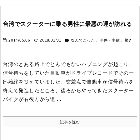
台湾でスクーターに乗る男性に最悪の運が訪れる



2014/05/06
2018/01/31
なんてこった
,
事件・事故
,
驚き
台湾のとある路上でとんでもないハプニングが起こり、
信号待ちをしていた自動車がドライブレコードでその一
部始終を捉えていました。
交差点で自動車が信号待ちを
終えて発進したところ、後ろからやってきたスクーター
バイクが右後方から追 ...
記事を読む