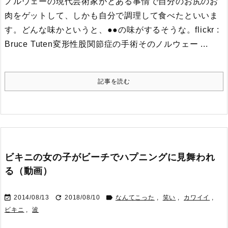
ノルウェーの現代芸術家がとある事情で自分のお尻のお
肉をゲットして、しかも自分で調理して食べたといいま
す。どんな味かというと、●●の味がするそうな。
flickr :
Bruce Tuten変形性股関節症の手術
そのノルウェー ...
記事を読む
ビキニの女の子がビーチでハプニングに見舞われ
る（動画）



2014/08/13
2018/08/10
なんてこった
,
笑い
,
カワイイ
,
ビキニ
,
波