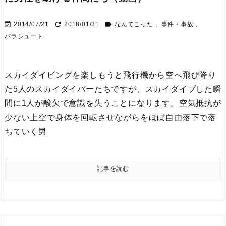



2014/07/21
2018/01/31
なんてこった
,
事件・事故
,
パラシュート
スカイダイビングを楽しもうと飛行機から空へ飛び降り
た5人のスカイダイバーたちですが、スカイダイブした瞬
間に1人が酸欠で意識を失うことになります。
空気抵抗が
少ない上空で身体を回転させながらをほぼ自由落下で落
ちていく男
記事を読む