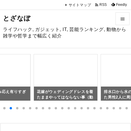

Feedly
RSS
サイトマップ
とざなぼ

ライフハック, ガジェット, IT, 芸能ランキング, 動物から

雑学や哲学まで幅広く紹介
メニュ

サイド

前へ

の読み応え有りすぎ
花嫁がウェディングドレスを着
排水口から水
次へ
たままやってはならない事（動
た男性2人に

画）
跡の展開に！
検索