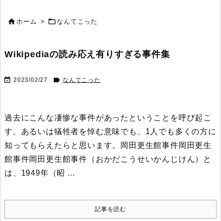


ホーム
>
なんてこった
Wikipediaの読み応え有りすぎる事件集


2023/02/27
なんてこった
過去にこんな凄惨な事件があったということを呼び起こ
す、あるいは犠牲者を悼む意味でも、1人でも多くの方に
知ってもらえたらと思います。
岡田更生館事件岡田更生
館事件
岡田更生館事件（おかだこうせいかんじけん）と
は、1949年（昭 ...
記事を読む