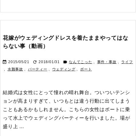
花嫁がウェディングドレスを着たままやってはな
らない事（動画）



2015/05/21
2018/01/31
なんてこった
,
事件・事故
,
ライフ
,
水難事故
,
パーティー
,
ウェディング
,
ボート
結婚式は女性にとって憧れの晴れ舞台。ついついテンシ
ョンが高まりすぎて、いつもとは違う行動に出てしまう
こともあるかもしれません。
こちらの女性はボートに乗
って水上でウェディングパーティーを行いました。
場が
盛り上 ...