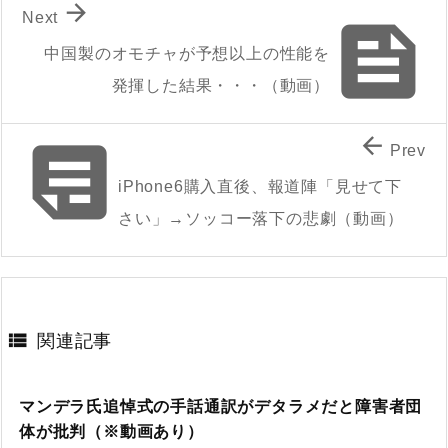

Next

中国製のオモチャが予想以上の性能を
発揮した結果・・・（動画）


Prev
iPhone6購入直後、報道陣「見せて下
さい」→ソッコー落下の悲劇（動画）

関連記事
マンデラ氏追悼式の手話通訳がデタラメだと障害者団
体が批判（※動画あり）