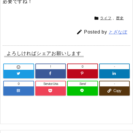
必要ですね！

ライフ
,
歴史

Posted by
とざなぼ
よろしければシェアお願いします
!
0
-

0
Service Una
Send
-
B!
Copy