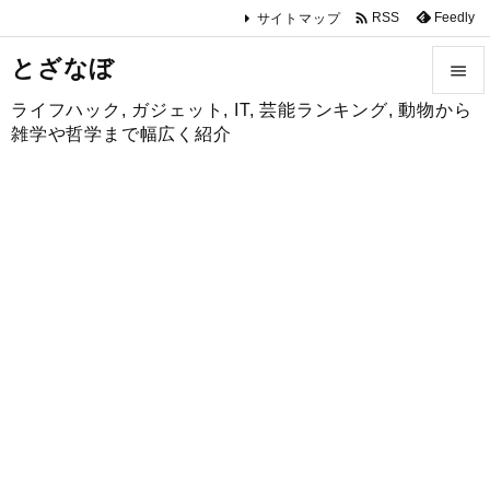

Feedly
RSS
サイトマップ
とざなぼ

ライフハック, ガジェット, IT, 芸能ランキング, 動物から

雑学や哲学まで幅広く紹介
メニュ

サイド

前へ

次へ

検索