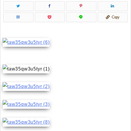
B!
Copy