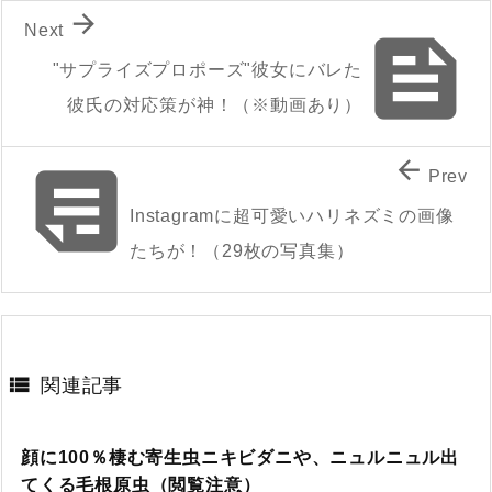

Next

"サプライズプロポーズ"彼女にバレた
彼氏の対応策が神！（※動画あり）


Prev
Instagramに超可愛いハリネズミの画像
たちが！（29枚の写真集）

関連記事
顔に100％棲む寄生虫ニキビダニや、ニュルニュル出
てくる毛根原虫（閲覧注意）