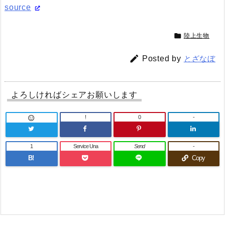
source

陸上生物

Posted by
とざなぼ
よろしければシェアお願いします
!
0
-

1
Service Una
Send
-
B!
Copy