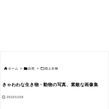



ホーム
>
自然
>
陸上生物
きゃわわな生き物・動物の写真、素敵な画像集

2013/12/16