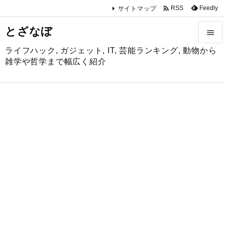

Feedly
RSS
サイトマップ
とざなぼ

ライフハック, ガジェット, IT, 芸能ランキング, 動物から

雑学や哲学まで幅広く紹介
メニュ

サイド

前へ

次へ

検索