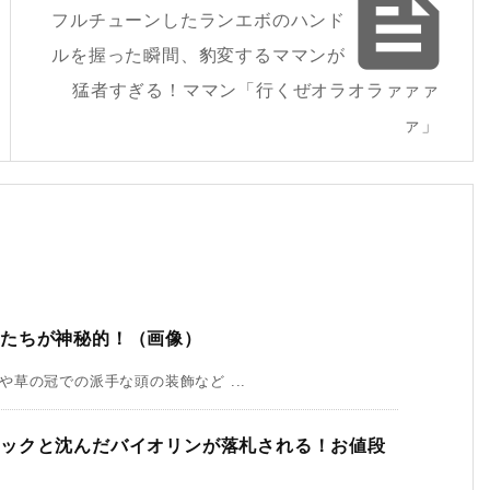

フルチューンしたランエボのハンド
ルを握った瞬間、豹変するママンが
猛者すぎる！ママン「行くぜオラオラァァァ
ァ」
族たちが神秘的！（画像）
草の冠での派手な頭の装飾など ...
ニックと沈んだバイオリンが落札される！お値段