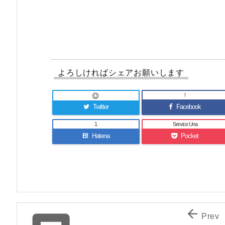
よろしければシェアお願いします
!

Twitter
Facebook
1
Service Una
B!
Hatena
Pocket

Prev