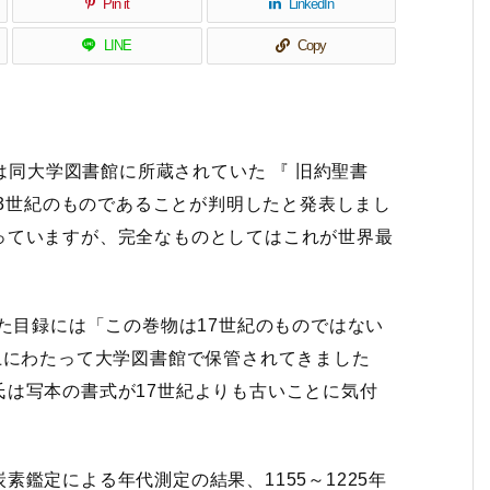
Pin it
LinkedIn
LINE
Copy
学は同大学図書館に所蔵されていた 『 旧約聖書
13世紀のものであることが判明したと発表しまし
っていますが、完全なものとしてはこれが世界最
れた目録には「この巻物は17世紀のものではない
上にわたって大学図書館で保管されてきました
は写本の書式が17世紀よりも古いことに気付
鑑定による年代測定の結果、1155～1225年