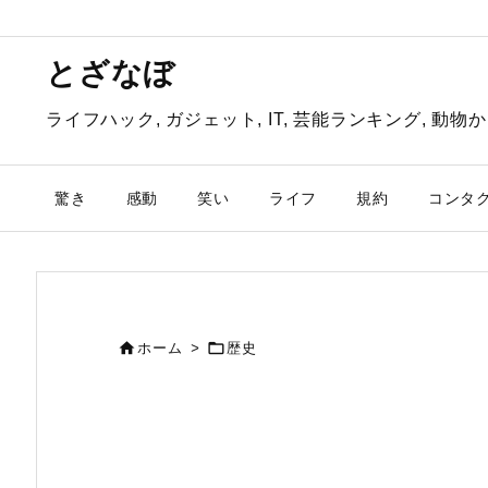
とざなぼ
ライフハック, ガジェット, IT, 芸能ランキング, 
驚き
感動
笑い
ライフ
規約
コンタ


ホーム
>
歴史