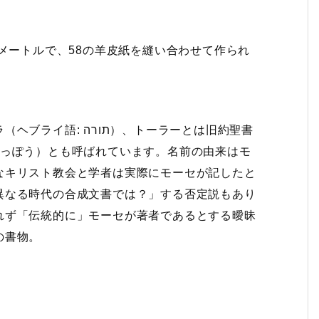
6メートルで、58の羊皮紙を縫い合わせて作られ
‎）、トーラーとは旧約聖書
りっぽう）とも呼ばれています。名前の由来はモ
なキリスト教会と学者は実際にモーセが記したと
異なる時代の合成文書では？」する否定説もあり
れず「伝統的に」モーセが著者であるとする曖昧
の書物。