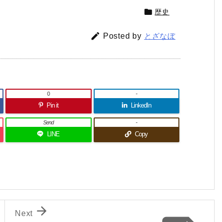

歴史

Posted by
とざなぼ
0
-
Pin it
LinkedIn
Send
-
LINE
Copy

Next