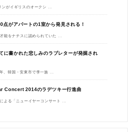
ンがイギリスのオークシ ...
00点がアパートの1室から発見される！
能をナチスに認められていた ...
宛てに書かれた悲しみのラブレターが発掘され
年、韓国・安東市で李一族 ...
Concert 2014のラデツキー行進曲
よる「ニューイヤーコンサート ...