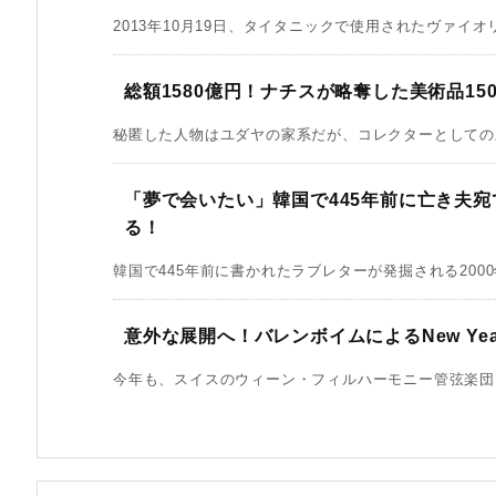
2013年10月19日、タイタニックで使用されたヴァイオリ
総額1580億円！ナチスが略奪した美術品15
秘匿した人物はユダヤの家系だが、コレクターとしての才
「夢で会いたい」韓国で445年前に亡き夫
る！
韓国で445年前に書かれたラブレターが発掘される2000
意外な展開へ！バレンボイムによるNew Year 
今年も、スイスのウィーン・フィルハーモニー管弦楽団に