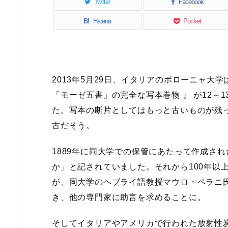
Twitter
Facebook
B!
Hatena
Pocket
2013年5月29日、イタリアのボローニャ大
「モーゼ五書」の完全な写本巻物 』 が12～
た。写本の断片としてはもっと古いものが残
古だそう。
1889年に同大学での保管にあたって作成さ
か」と記されていました。それから100年以
が、同大学のヘブライ語教授マウロ・ペラニ氏
き、他の専門家に助言を求めることに。
そしてイタリアやアメリカで行われた放射性炭素