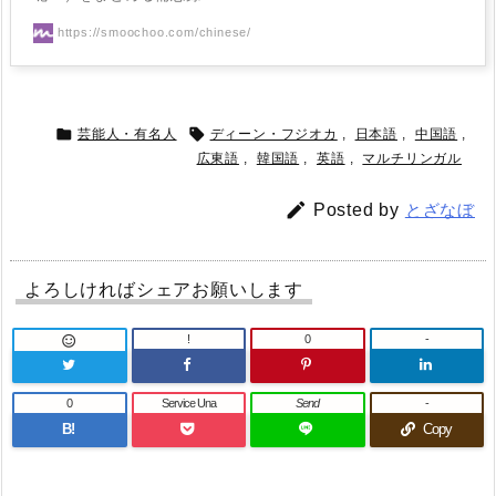
https://smoochoo.com/chinese/


芸能人・有名人
ディーン・フジオカ
,
日本語
,
中国語
,
広東語
,
韓国語
,
英語
,
マルチリンガル

Posted by
とざなぼ
よろしければシェアお願いします
!
0
-

0
Service Una
Send
-
B!
Copy