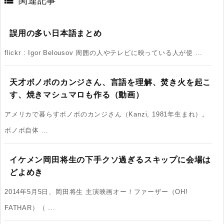

関連記事
誤用の多い日本語まとめ
flickr : Igor Belousov 周囲の人やテレビに映っている人が使 ...
天才ボノボのカンジさん、言語を理解、焚き火を起こ
す、焼きマシュマロも作る（動画）
アメリカで暮らすボノボのカンジさん（Kanzi, 1981年生まれ）。
ボノボ自体 ...
イケメン岡田将生の下手クソ過ぎるスキップに会場は
どよめき
2014年5月5日、岡田将生 主演映画オー！ファーザー（OH!
FATHAR）（ ...