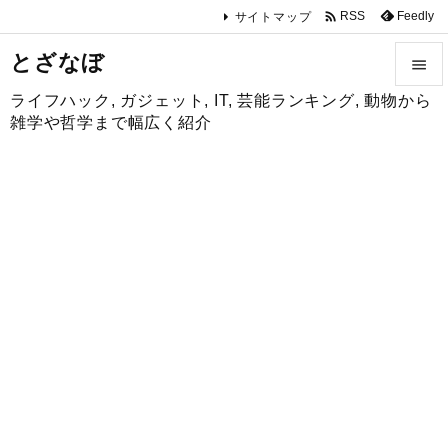

Feedly
RSS
サイトマップ
とざなぼ

ライフハック, ガジェット, IT, 芸能ランキング, 動物から

雑学や哲学まで幅広く紹介
メニュ

サイド

前へ

次へ

検索