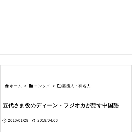



ホーム
>
エンタメ
>
芸能人・有名人
五代さま役のディーン・フジオカが話す中国語


2016/01/28
2018/04/06