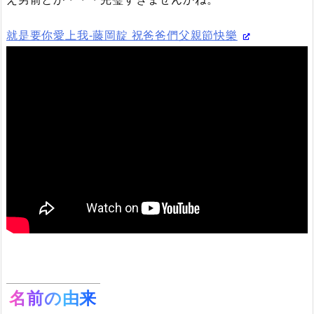
就是要你愛上我-藤岡靛 祝爸爸們父親節快樂
名前の由来