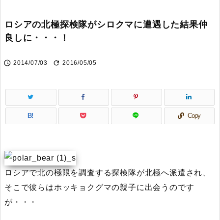
ロシアの北極探検隊がシロクマに遭遇した結果仲
良しに・・・！


2014/07/03
2016/05/05
B!
Copy
ロシアで北の極限を調査する探検隊が北極へ派遣され、
そこで彼らはホッキョクグマの親子に出会うのです
が・・・