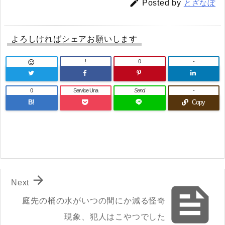

Posted by
とざなぼ
よろしければシェアお願いします
!
0
-

0
Service Una
Send
-
B!
Copy

Next

庭先の桶の水がいつの間にか減る怪奇
現象、犯人はこやつでした