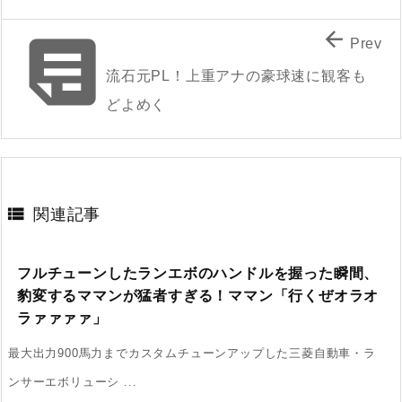


Prev
流石元PL！上重アナの豪球速に観客も
どよめく

関連記事
フルチューンしたランエボのハンドルを握った瞬間、
豹変するママンが猛者すぎる！ママン「行くぜオラオ
ラァァァァ」
最大出力900馬力までカスタムチューンアップした三菱自動車・ラ
ンサーエボリューシ ...