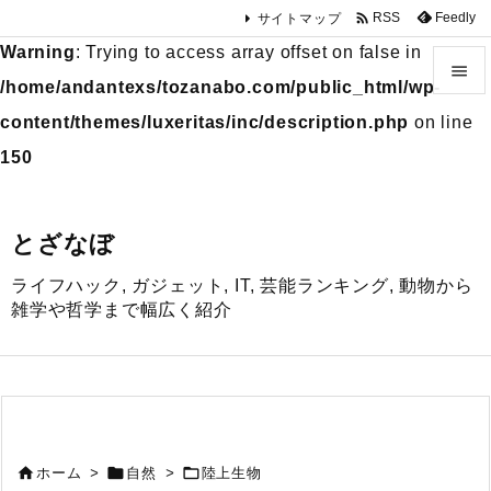

Feedly
RSS
サイトマップ
Warning
: Trying to access array offset on false in

/home/andantexs/tozanabo.com/public_html/wp-

content/themes/luxeritas/inc/description.php
on line
メニュ
150

サイド
とざなぼ

ライフハック, ガジェット, IT, 芸能ランキング, 動物から
前へ
雑学や哲学まで幅広く紹介

次へ

検索



ホーム
>
自然
>
陸上生物