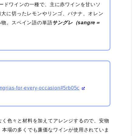
ーバードワインの一種で、主に赤ワインを甘いソ
口大に切ったレモンやリンゴ、バナナ、オレン
み物。スペイン語の単語
サングレ（sangre＝
ngrias-for-every-occasion#5rb05c
なく色々と材料を加えてアレンジするので、安物
。本場の多くでも廉価なワインが使用されていま