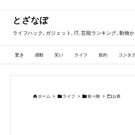
とざなぼ
ライフハック, ガジェット, IT, 芸能ランキング, 
驚き
感動
笑い
ライフ
規約
コンタ




ホーム
>
ライフ
>
食べ物
>
お酒