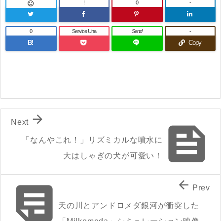
!
0
-

0
Service Una
Send
-
B!
Copy

Next

「なんやこれ！」リズミカルな噴水に
大はしゃぎの犬が可愛い！


Prev
天の川とアンドロメダ銀河が衝突した