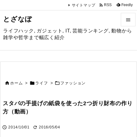

Feedly
RSS
サイトマップ
とざなぼ

ライフハック, ガジェット, IT, 芸能ランキング, 動物から

雑学や哲学まで幅広く紹介
メニュ

サイド

前へ



ホーム
>
ライフ
>
ファッション

次へ
スタバの手提げの紙袋を使った2つ折り財布の作り

方（動画）
検索


2014/10/01
2016/05/04