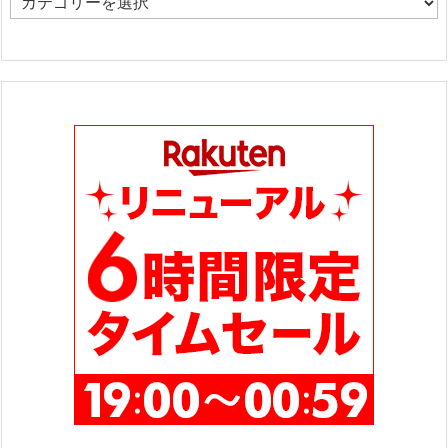
カ
テ
ゴ
リ
ー