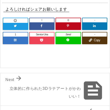
よろしければシェアお願いします
!
0
-

1
Service Una
Send
-
B!
Copy

Next

立体的に作られた3Dラテアートがかわ
いい！