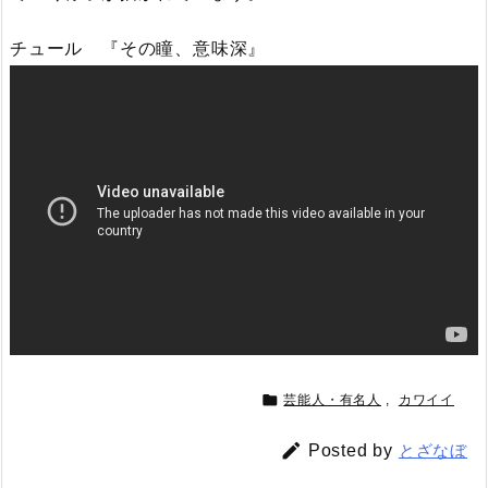
チュール 『その瞳、意味深』

芸能人・有名人
,
カワイイ

Posted by
とざなぼ