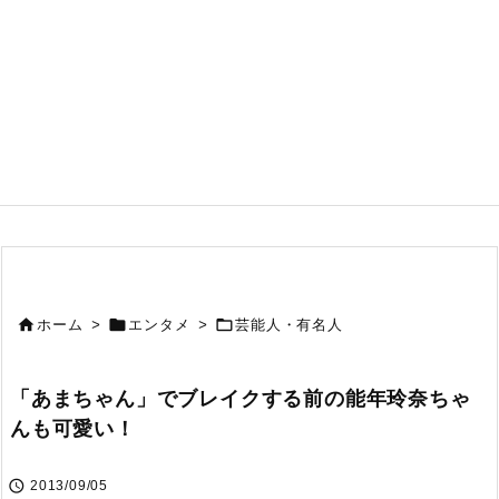



ホーム
>
エンタメ
>
芸能人・有名人
「あまちゃん」でブレイクする前の能年玲奈ちゃ
んも可愛い！

2013/09/05