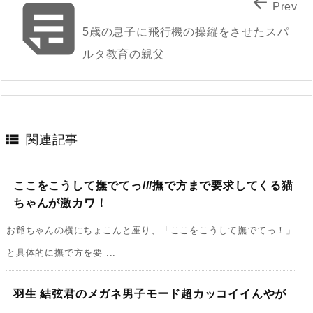


Prev
5歳の息子に飛行機の操縦をさせたスパ
ルタ教育の親父

関連記事
ここをこうして撫でてっ///撫で方まで要求してくる猫
ちゃんが激カワ！
お爺ちゃんの横にちょこんと座り、「ここをこうして撫でてっ！」
と具体的に撫で方を要 ...
羽生 結弦君のメガネ男子モード超カッコイイんやが