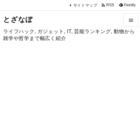

Feedly
RSS
サイトマップ
とざなぼ

ライフハック, ガジェット, IT, 芸能ランキング, 動物から

雑学や哲学まで幅広く紹介
メニュ

サイド

前へ

次へ

検索