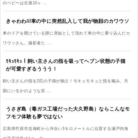
のベビーは生後10ヶ ...
きゃわわ///車の中に突然乱入して我が物顔のカワウソ
車のドアを開けている隙に突如として現れて車の中に乗り込んだカ
ワウソさん。撮影者た ...
ﾓｷｭﾓｷｭ！飼い主さんの指を吸ってヘブン状態の子猫
が可愛すぎるううう！
飼い主さんの指を2匹の子猫が独占！モキュモキュと指を噛み、天
国にいるかのような至 ...
うさぎ島（毒ガス工場だった大久野島）ならこんなモ
フモフ体験も夢ではない
広島県竹原市忠海町から沖合い3キロメートルに位置する瀬戸内海