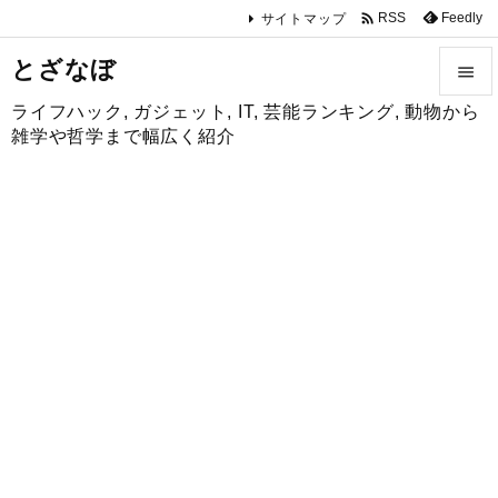

Feedly
RSS
サイトマップ
とざなぼ

ライフハック, ガジェット, IT, 芸能ランキング, 動物から

雑学や哲学まで幅広く紹介
メニュ

サイド

前へ

次へ

検索