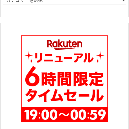
カ
テ
ゴ
リ
ー