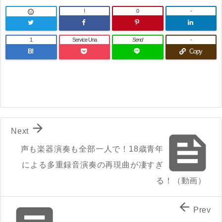
!
0
-

1
Service Una
Send
-
B!
Copy

Next

声も楽器演奏も全部一人で！18歳青年
による多重録音演奏の再現曲が凄すぎ
る！（動画）

Prev