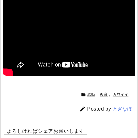

感動
,
教育
,
カワイイ

Posted by
とざなぼ
よろしければシェアお願いします