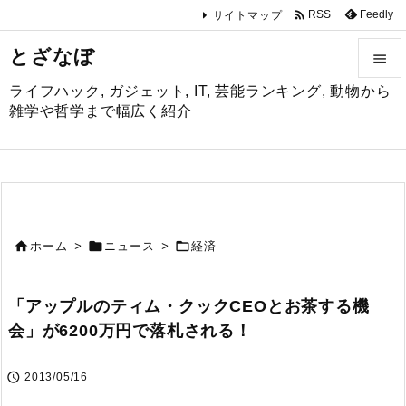

Feedly
RSS
サイトマップ
とざなぼ

ライフハック, ガジェット, IT, 芸能ランキング, 動物から

雑学や哲学まで幅広く紹介
メニュ

サイド

前へ



ホーム
>
ニュース
>
経済

次へ
「アップルのティム・クックCEOとお茶する機

会」が6200万円で落札される！
検索

2013/05/16