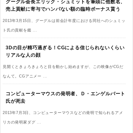
グーグル会長エリック・シュミットを筆頭に他数名、
売上貢献に寄与でハンパない額の臨時ボーナス貰う
2013年3月15日、グーグルは前会計年度における同社へのシュミッ
ト氏の貢献を鑑 ...
3Dの目が精巧過ぎる！CGによる信じられないくらい
リアルな人の顔
見開くときょろきょろと目を動かし始めますが、この映像がCGだ
なんて。CGアニメー ...
コンピューターマウスの発明者、Ｄ・エンゲルバート
氏が死去
2013年7月3日、コンピューターマウスなどの発明で知られるアメ
リカの発明家ダグ ...