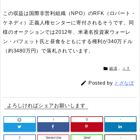
この収益は国際非営利組織（NPO）のRFK（ロバート・
ケネディ）正義人権センターに寄付されるそうです。同
様のオークションでは2012年、米著名投資家ウォーレ
ン・バフェット氏と昼食をともにする権利が340万ドル
（約3480万円）で落札されています。

経済
,
ＩＴ

Posted by
とざなぼ
よろしければシェアお願いします
!
0
-

1
Service Una
Send
-