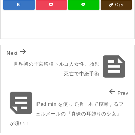
B!
Copy

Next

世界初の子宮移植トルコ人女性、胎児
死亡で中絶手術


Prev
iPad miniを使って指一本で模写するフ
ェルメールの『真珠の耳飾りの少女』
が凄い！