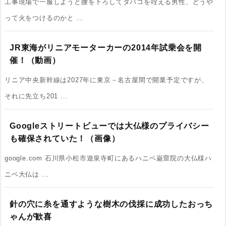
工事現場で一服しようと腰を下ろしてタバコを咥える男性、どうや
って火をつけるのかと ...
JR東海がリニアモーターカーの2014年試乗会を開
催！（動画）
リニア中央新幹線は2027年に東京－名古屋間で開業予定ですが、
それに先立ち201 ...
Googleストリートビューでは大仏様のプライバシー
も確保されていた！（画像）
google.com 石川県小松市遊泉寺町にあるハニベ巌窟院の大仏様ハ
ニベ大仏は ...
針の穴に糸を通すような樹木の伐採に成功したおっち
ゃんが歓喜