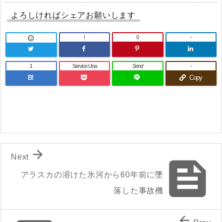
よろしければシェアお願いします
!
0
-

1
Service Una
Send
-
B!
Copy

Next

アラスカの溶けた氷河から60年前に墜
落した事故機
