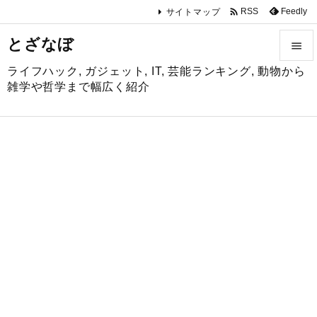

Feedly
RSS
サイトマップ
とざなぼ

ライフハック, ガジェット, IT, 芸能ランキング, 動物から

雑学や哲学まで幅広く紹介
メニュ

サイド

前へ

次へ

検索