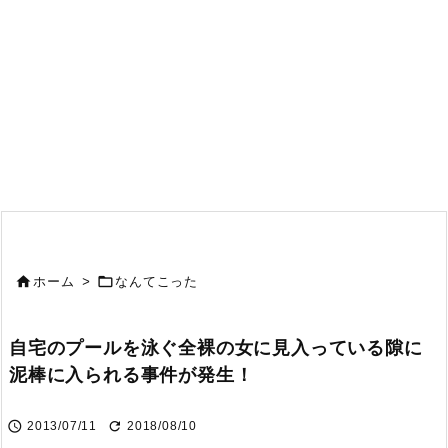


ホーム
>
なんてこった
自宅のプールを泳ぐ全裸の女に見入っている隙に
泥棒に入られる事件が発生！


2013/07/11
2018/08/10