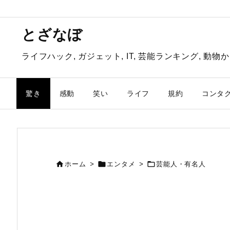
とざなぼ
ライフハック, ガジェット, IT, 芸能ランキング, 
驚き
感動
笑い
ライフ
規約
コンタ



ホーム
>
エンタメ
>
芸能人・有名人