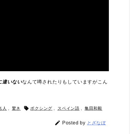
に違いない
なんて噂されたりもしていますがこん

名人
,
驚き
ボクシング
,
スペイン語
,
亀田和毅

Posted by
とざなぼ