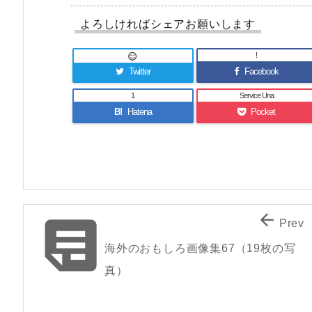
よろしければシェアお願いします
!

Twitter
Facebook
1
Service Una
B!
Hatena
Pocket


Prev
海外のおもしろ画像集67（19枚の写
真）