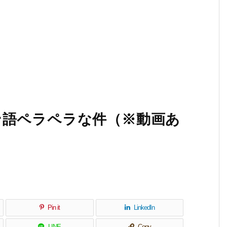
ン語ペラペラな件（※動画あ
Pin it
LinkedIn
LINE
Copy