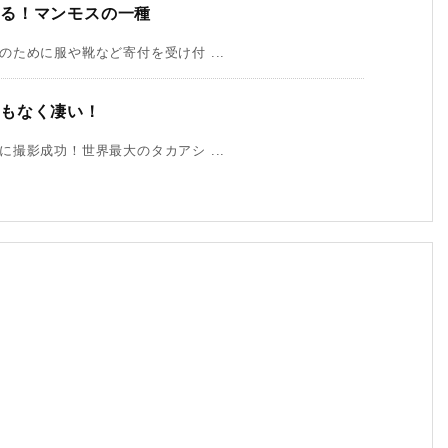
れる！マンモスの一種
ために服や靴など寄付を受け付 ...
でもなく凄い！
撮影成功！世界最大のタカアシ ...