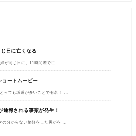
同じ日に亡くなる
が同じ日に、11時間差で亡 ...
ショートムービー
っても坂道が多いことで有名！ ...
が通報される事案が発生！
の分からない格好をした男がを ...