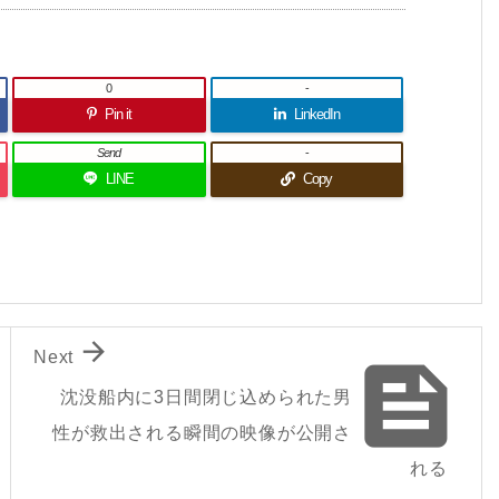
0
-
Pin it
LinkedIn
Send
-
LINE
Copy

Next

沈没船内に3日間閉じ込められた男
性が救出される瞬間の映像が公開さ
れる