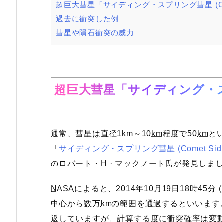
超巨大彗星「サイディング・スプリング彗星 (C/20
過去に衝突した例
彗星や隕石衝突の威力
超巨大彗星「サイディング・スプリ
通常、彗星は直径1
km
～10
km
程度で50
km
と
「
サイディング・スプリング彗星 (Comet Siding
のロバート・H・マックノート氏が発見しま
NASA
によると、2014年10月19日18時45
中心から数万
km
の範囲を通過するといいます
返していますが、計算する度に衝突確率は変