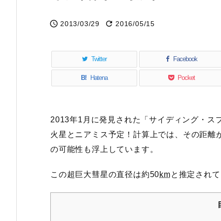


2013/03/29
2016/05/15
Twitter
Facebook
B!
Hatena
Pocket
2013年1月に発見された「サイディング・スプリン
火星とニアミス予定！計算上では、その距離
の可能性も浮上しています。
この超巨大彗星の直径は約50
km
と推定されて