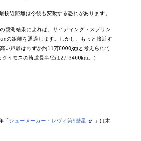
、最接近距離は今後も変動する恐れがあります。
12回の観測結果によれば、サイディング・スプリン
km
の距離を通過します。しかし、もっと接近す
い距離はわずか約11万8000
km
と考えられて
ダイモスの軌道長半径は2万3460
km
。）
年「
シューメーカー・レヴィ第9彗星
」は木