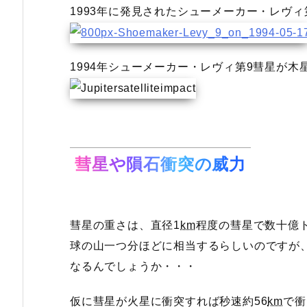
1993年に発見されたシューメーカー・レヴィ
1994年シューメーカー・レヴィ第9彗星が木
彗星や隕石衝突の威力
彗星の重さは、直径1
km
程度の彗星で数十億ト
球の山一つ分ほどに相当するらしいのですが、そ
なるんでしょうか・・・
仮に彗星が火星に衝突すれば秒速約56
km
で衝