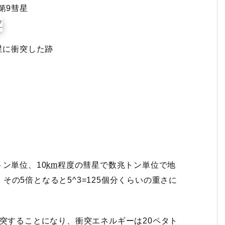
第9彗星
星に衝突した跡
ン単位、10
km
程度の彗星で数兆トン単位で地
の5倍となると5^3=125個分くらいの重さに
突することになり、衝突エネルギーは20ペタト