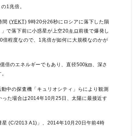
イ）の1兆倍。
間 (
YEKT
) 9時20分26秒にロシアに落下した隕
」で落下前に小惑星が上空20
キロ
前後で爆発し
0倍程度なので、1兆倍が如何に大規模なのかが
億倍のエネルギーでもあり、直径500
km
、深さ
す。
活動中の探査機「キュリオシティ」らにより観測
た場合は2014年10月25日、太陽に最接近す
/2013 A1)」、2014年10月20日午前4時