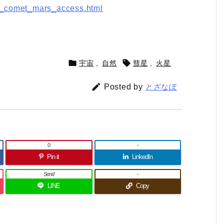
ng_comet_mars_access.html


宇宙
,
自然
彗星
,
火星

Posted by
とざなぼ
0
-
Pin it
LinkedIn
Send
-
LINE
Copy