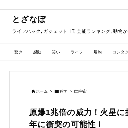
とざなぼ
ライフハック, ガジェット, IT, 芸能ランキング, 
驚き
感動
笑い
ライフ
規約
コンタ



ホーム
>
科学
>
宇宙
原爆1兆倍の威力！火星に
年に衝突の可能性！