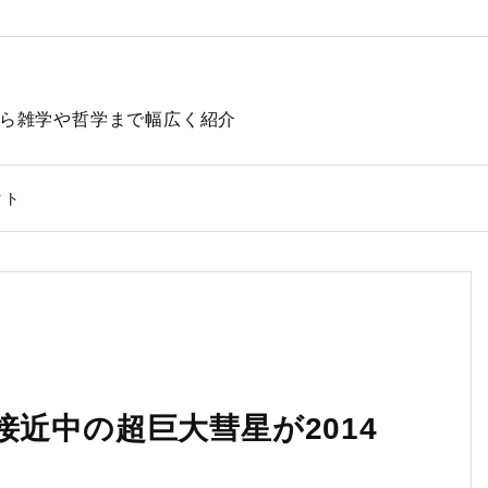
動物から雑学や哲学まで幅広く紹介
クト
接近中の超巨大彗星が2014