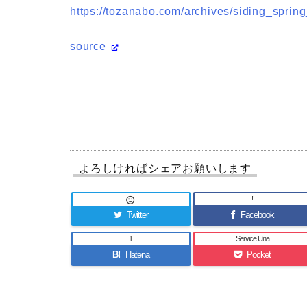
https://tozanabo.com/archives/siding_spri
source
よろしければシェアお願いします
!

Twitter
Facebook
1
Service Una
B!
Hatena
Pocket