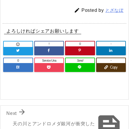

Posted by
とざなぼ
よろしければシェアお願いします
!
0
-

0
Service Una
Send
-
B!
Copy

Next

天の川とアンドロメダ銀河が衝突した