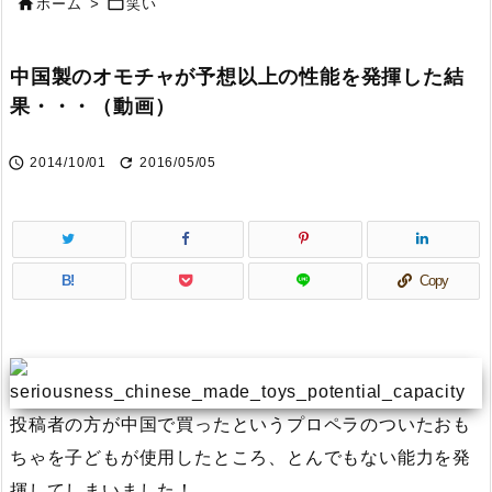


ホーム
>
笑い
中国製のオモチャが予想以上の性能を発揮した結
果・・・（動画）


2014/10/01
2016/05/05
B!
Copy
投稿者の方が中国で買ったというプロペラのついたおも
ちゃを子どもが使用したところ、とんでもない能力を発
揮してしまいました！