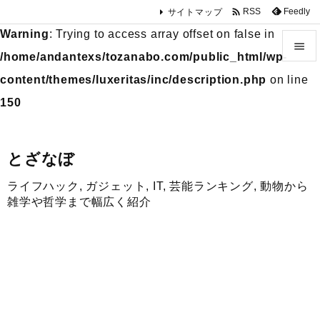

Feedly
RSS
サイトマップ
Warning
: Trying to access array offset on false in

/home/andantexs/tozanabo.com/public_html/wp-

content/themes/luxeritas/inc/description.php
on line
メニュ
150

サイド
とざなぼ

ライフハック, ガジェット, IT, 芸能ランキング, 動物から
前へ
雑学や哲学まで幅広く紹介

次へ

検索