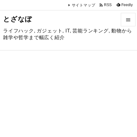

Feedly
RSS
サイトマップ
とざなぼ

ライフハック, ガジェット, IT, 芸能ランキング, 動物から

雑学や哲学まで幅広く紹介
メニュ

サイド

前へ

次へ

検索