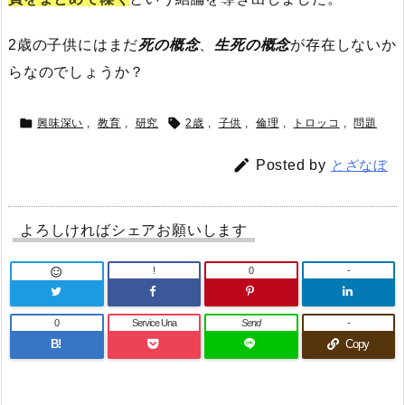
2歳の子供にはまだ
死の概念
、
生死の概念
が存在しないか
らなのでしょうか？


興味深い
,
教育
,
研究
2歳
,
子供
,
倫理
,
トロッコ
,
問題

Posted by
とざなぼ
よろしければシェアお願いします
!
0
-

0
Service Una
Send
-
B!
Copy