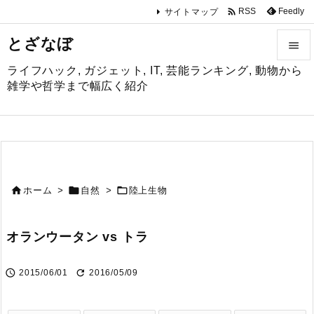

Feedly
RSS
サイトマップ
とざなぼ

ライフハック, ガジェット, IT, 芸能ランキング, 動物から

雑学や哲学まで幅広く紹介
メニュ

サイド

前へ



ホーム
>
自然
>
陸上生物

次へ
オランウータン vs トラ

検索


2015/06/01
2016/05/09