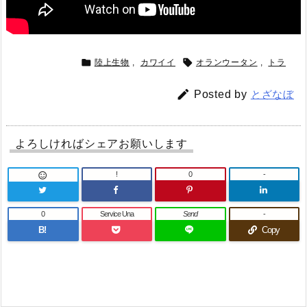


陸上生物
,
カワイイ
オランウータン
,
トラ

Posted by
とざなぼ
よろしければシェアお願いします
!
0
-

0
Service Una
Send
-
B!
Copy