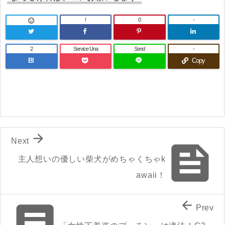
!
0
-

2
Service Una
Send
-
B!
Copy

Next

主人想いの優しい柴犬がめちゃくちゃk
awaii！


Prev