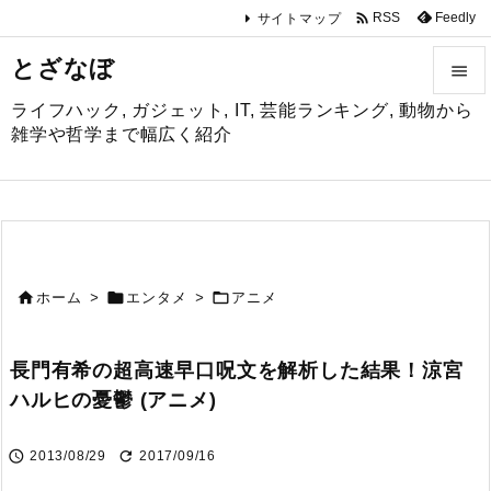

Feedly
RSS
サイトマップ
とざなぼ

ライフハック, ガジェット, IT, 芸能ランキング, 動物から

雑学や哲学まで幅広く紹介
メニュ

サイド

前へ



ホーム
>
エンタメ
>
アニメ

次へ
長門有希の超高速早口呪文を解析した結果！涼宮

ハルヒの憂鬱 (アニメ)
検索


2013/08/29
2017/09/16