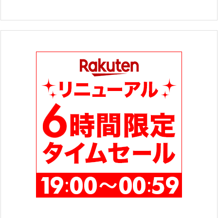
テ
ゴ
リ
ー