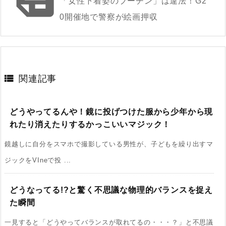
「女性下着姿のプーチン」は違法！G2
0開催地で警察が絵画押収

関連記事
どうやってるんや！鏡に投げつけた服から少年から現
れたり消えたりするかっこいいマジック！
鏡越しに自分をスマホで撮影している男性が、子どもを繰り出すマ
ジックをVIneで投 ...
どうなってる!?と驚く不思議な物理的バランスを捉え
た瞬間
一見すると「どうやってバランスが取れてるの・・・？」と不思議