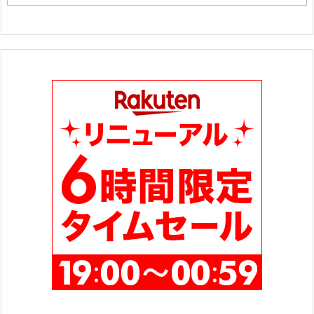
テ
ゴ
リ
ー