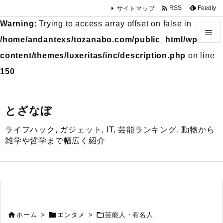

Feedly
RSS
サイトマップ
Warning
: Trying to access array offset on false in

/home/andantexs/tozanabo.com/public_html/wp-

content/themes/luxeritas/inc/description.php
on line
メニュ
150

サイド
とざなぼ

ライフハック, ガジェット, IT, 芸能ランキング, 動物から
前へ
雑学や哲学まで幅広く紹介

次へ

検索



ホーム
>
エンタメ
>
芸能人・有名人