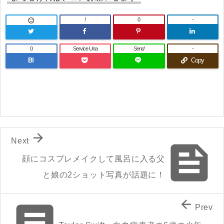
!
0
-

0
Service Una
Send
-
B!
Copy

Next

顔にコスプレメイクして風呂に入る父
と娘の2ショット写真が話題に！


Prev