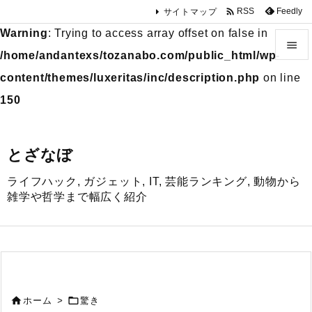

Feedly
RSS
サイトマップ
Warning
: Trying to access array offset on false in

/home/andantexs/tozanabo.com/public_html/wp-

content/themes/luxeritas/inc/description.php
on line
メニュ
150

サイド
とざなぼ

ライフハック, ガジェット, IT, 芸能ランキング, 動物から
前へ
雑学や哲学まで幅広く紹介

次へ

検索


ホーム
>
驚き