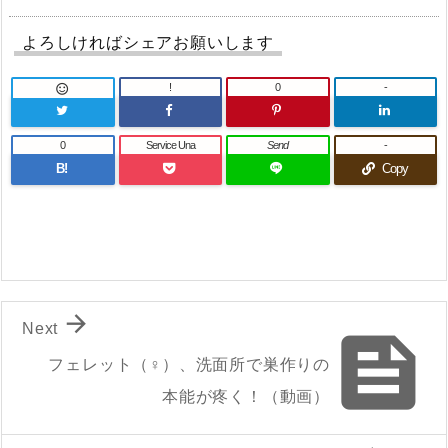
よろしければシェアお願いします
!
0
-

0
Service Una
Send
-
B!
Copy

Next

フェレット（♀）、洗面所で巣作りの
本能が疼く！（動画）