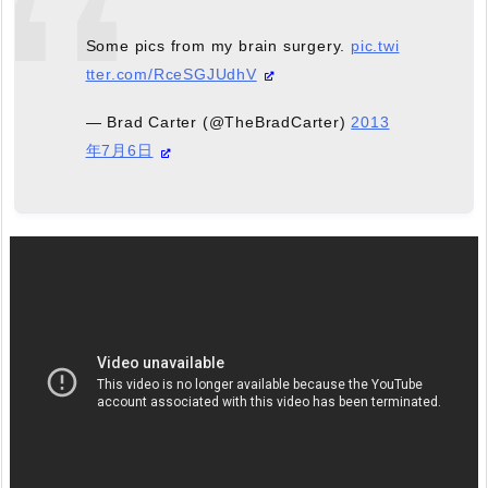
Some pics from my brain surgery.
pic.twi
tter.com/RceSGJUdhV
— Brad Carter (@TheBradCarter)
2013
年7月6日