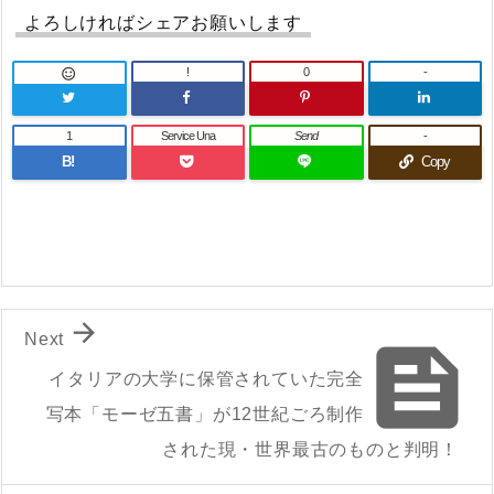
よろしければシェアお願いします
!
0
-

1
Service Una
Send
-
B!
Copy

Next

イタリアの大学に保管されていた完全
写本「モーゼ五書」が12世紀ごろ制作
された現・世界最古のものと判明！