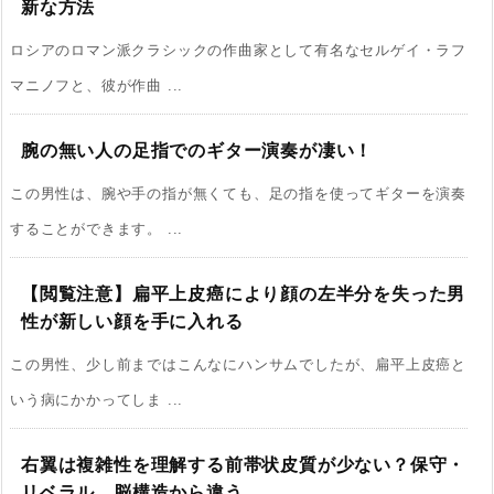
新な方法
ロシアのロマン派クラシックの作曲家として有名なセルゲイ・ラフ
マニノフと、彼が作曲 ...
腕の無い人の足指でのギター演奏が凄い！
この男性は、腕や手の指が無くても、足の指を使ってギターを演奏
することができます。 ...
【閲覧注意】扁平上皮癌により顔の左半分を失った男
性が新しい顔を手に入れる
この男性、少し前まではこんなにハンサムでしたが、扁平上皮癌と
いう病にかかってしま ...
右翼は複雑性を理解する前帯状皮質が少ない？保守・
リベラル、脳構造から違う