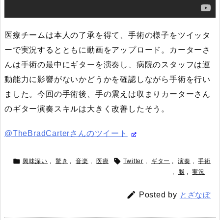
医療チームは本人の了承を得て、手術の様子をツイッタ
ーで実況するとともに動画をアップロード。カーターさ
んは手術の最中にギターを演奏し、病院のスタッフは運
動能力に影響がないかどうかを確認しながら手術を行い
ました。今回の手術後、手の震えは収まりカーターさん
のギター演奏スキルは大きく改善したそう。
@TheBradCarterさんのツイート


興味深い
,
驚き
,
音楽
,
医療
Twitter
,
ギター
,
演奏
,
手術
,
脳
,
実況

Posted by
とざなぼ