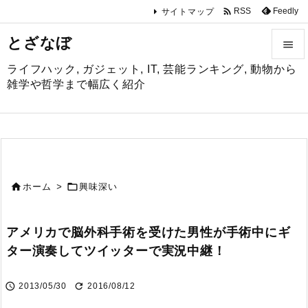

Feedly
RSS
サイトマップ
とざなぼ

ライフハック, ガジェット, IT, 芸能ランキング, 動物から

雑学や哲学まで幅広く紹介
メニュ

サイド

前へ


ホーム
>
興味深い

次へ
アメリカで脳外科手術を受けた男性が手術中にギ

ター演奏してツイッターで実況中継！
検索


2013/05/30
2016/08/12