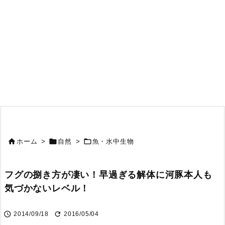



ホーム
>
自然
>
魚・水中生物
フグの捌き方が凄い！早過ぎる解体に河豚本人も
気づかないレベル！


2014/09/18
2016/05/04