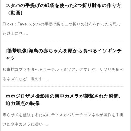
スタバの手提げの紙袋を使った2つ折り財布の作り方
（動画）
Flickr：Faye スタバの手提げ袋で二つ折りの財布を作ったら思っ
た以上に見 ...
[衝撃映像]海鳥の赤ちゃんを頭から食べるイソギンチ
ャク
猛毒蛇コブラを食べるラーテル（ミツアナグマ）や、サソリを食べ
るネズミなど、世の中 ...
ホホジロザメ撮影用の海中カメラが襲撃された瞬間、
迫力満点の映像
専らサメを監視するためにディスカバリーチャンネルが製作を手掛
けた水中カメラに凄い ...