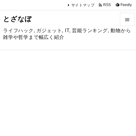

Feedly
RSS
サイトマップ
とざなぼ

ライフハック, ガジェット, IT, 芸能ランキング, 動物から

雑学や哲学まで幅広く紹介
メニュ

サイド

前へ

次へ

検索