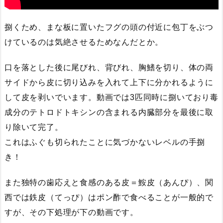
捌くため、まな板に置いたフグの頭の付近に包丁をぶつ
けているのは気絶させるためなんだとか。
口を落とした後に尾びれ、背びれ、胸鰭を切り、体の両
サイドから皮に切り込みを入れて上下に分かれるように
して皮を剥いでいます。動画では3匹同時に捌いており毒
成分のテトロドトキシンの含まれる内臓部分を最後に取
り除いて完了。
これはふぐも切られたことに気づかないレベルの手捌
き！
また独特の歯応えと食感のある皮＝鮟皮（あんぴ）、関
西では鉄皮（てっぴ）はポン酢で食べることが一般的で
すが、その下処理が下の動画です。