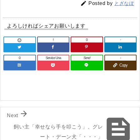

Posted by
とざなぼ
よろしければシェアお願いします
!
0
-

0
Service Una
Send
-
B!
Copy

Next

飼い主「幸せなら手を叩こう」、グレ
ート・デーン犬「・・・」