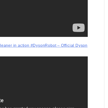
eaner in action #DysonRobot – Official Dyson