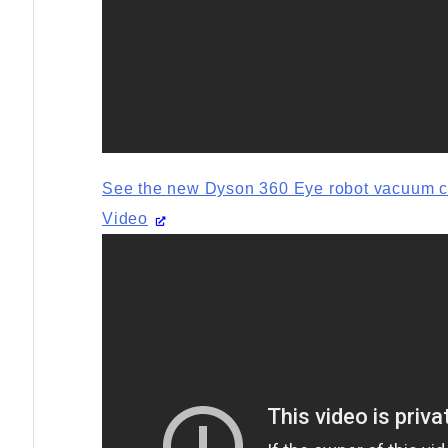
See the new Dyson 360 Eye robot vacuum cl
Video