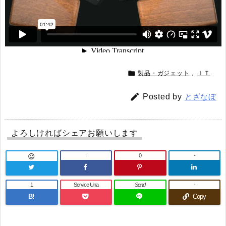

製品・ガジェット
,
ＩＴ

Posted by
とざなぼ
よろしければシェアお願いします
!
0
-

1
Service Una
Send
-
B!
Copy