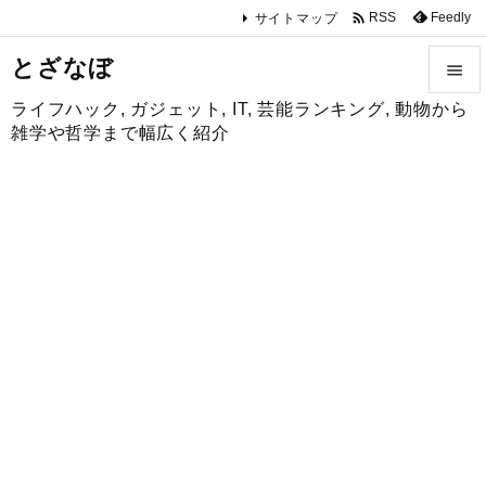

Feedly
RSS
サイトマップ
とざなぼ

ライフハック, ガジェット, IT, 芸能ランキング, 動物から

雑学や哲学まで幅広く紹介
メニュ

サイド

前へ

次へ

検索