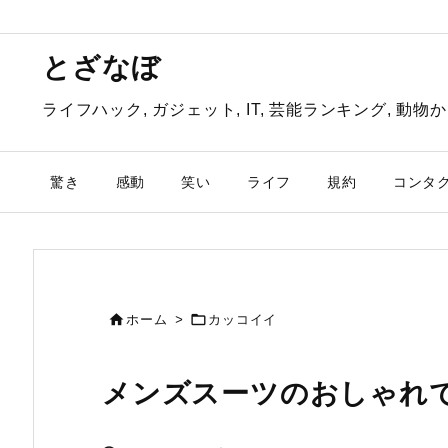
とざなぼ
ライフハック, ガジェット, IT, 芸能ランキング, 
驚き
感動
笑い
ライフ
規約
コンタ


ホーム
>
カッコイイ
メンズスーツのおしゃれ