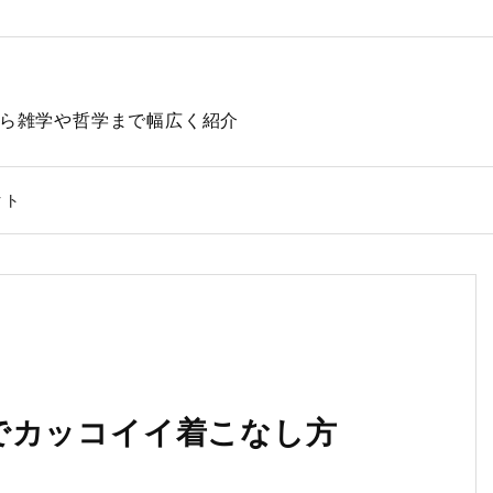
動物から雑学や哲学まで幅広く紹介
クト
でカッコイイ着こなし方