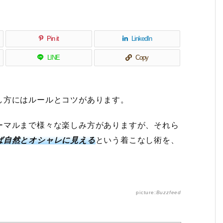
Pin it
LinkedIn
LINE
Copy
し方にはルールとコツがあります。
ーマルまで様々な楽しみ方がありますが、それら
ば自然とオシャレに見える
という着こなし術を、
picture:
Buzzfeed