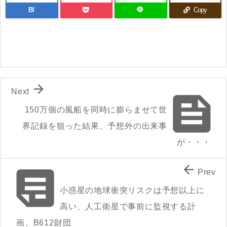
B!
Copy

Next

150万個の風船を同時に膨らませて世
界記録を狙った結果、予想外の出来事
が・・・


Prev
小惑星の地球衝突リスクは予想以上に
高い、人工衛星で事前に監視する計
画、B612財団