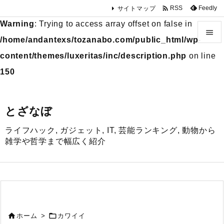

Feedly
RSS
サイトマップ
Warning
: Trying to access array offset on false in

/home/andantexs/tozanabo.com/public_html/wp-

content/themes/luxeritas/inc/description.php
on line
メニュ
150

サイド
とざなぼ

ライフハック, ガジェット, IT, 芸能ランキング, 動物から
前へ
雑学や哲学まで幅広く紹介

次へ

検索


ホーム
>
カワイイ