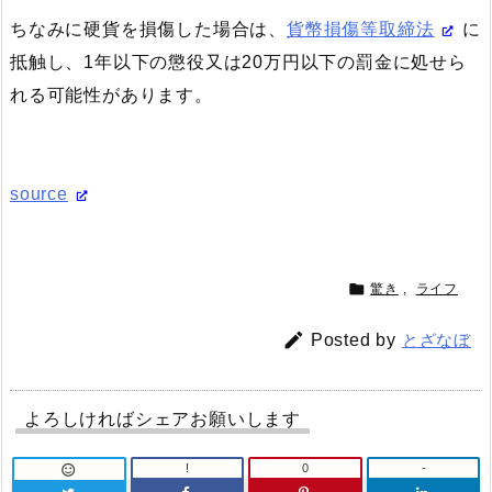
ちなみに硬貨を損傷した場合は、
貨幣損傷等取締法
に
抵触し、1年以下の懲役又は20万円以下の罰金に処せら
れる可能性があります。
source

驚き
,
ライフ

Posted by
とざなぼ
よろしければシェアお願いします
!
0
-
