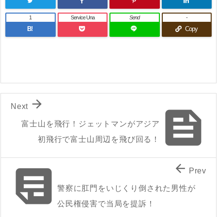
1
Service Una
Send
-
B!
Copy

Next

富士山を飛行！ジェットマンがアジア
初飛行で富士山周辺を飛び回る！


Prev
警察に肛門をいじくり倒された男性が
公民権侵害で当局を提訴！