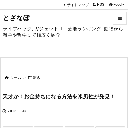

Feedly
RSS
サイトマップ
とざなぼ

ライフハック, ガジェット, IT, 芸能ランキング, 動物から

雑学や哲学まで幅広く紹介
メニュ

サイド

前へ


ホーム
>
驚き

次へ
天才か！お金持ちになる方法を米男性が発見！

検索

2013/11/08