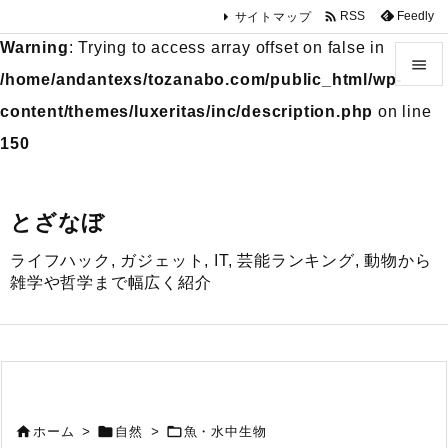

Feedly
RSS
サイトマップ
Warning
: Trying to access array offset on false in

/home/andantexs/tozanabo.com/public_html/wp-

content/themes/luxeritas/inc/description.php
on line
メニュ
150

サイド
とざなぼ

ライフハック, ガジェット, IT, 芸能ランキング, 動物から
前へ
雑学や哲学まで幅広く紹介

次へ

検索



ホーム
>
自然
>
魚・水中生物