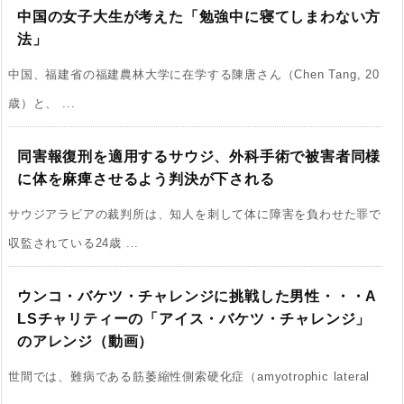
中国の女子大生が考えた「勉強中に寝てしまわない方
法」
中国、福建省の福建農林大学に在学する陳唐さん（Chen Tang, 20
歳）と、 ...
同害報復刑を適用するサウジ、外科手術で被害者同様
に体を麻痺させるよう判決が下される
サウジアラビアの裁判所は、知人を刺して体に障害を負わせた罪で
収監されている24歳 ...
ウンコ・バケツ・チャレンジに挑戦した男性・・・A
LSチャリティーの「アイス・バケツ・チャレンジ」
のアレンジ（動画）
世間では、難病である筋萎縮性側索硬化症（amyotrophic lateral