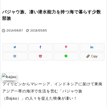
バジャウ族、凄い潜水能力を持つ海で暮らす少数
部族


2014/06/07
2016/05/05
B!
Copy
フィリピンからマレーシア、インドネシアに架けて東南
アジア一帯の海洋で生活を営む「バジャウ族
（Bajau）」の人々を捉えた映像が凄い！