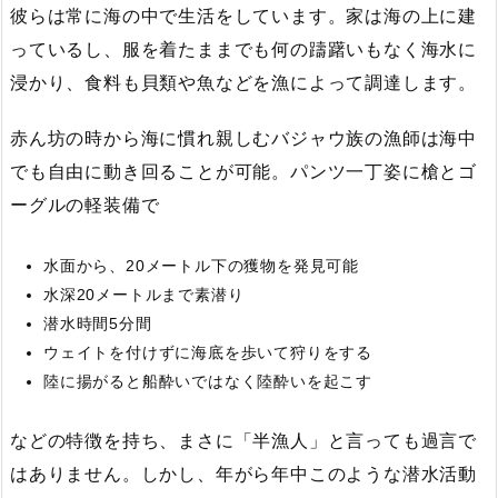
彼らは常に海の中で生活をしています。家は海の上に建
っているし、服を着たままでも何の躊躇いもなく海水に
浸かり、食料も貝類や魚などを漁によって調達します。
赤ん坊の時から海に慣れ親しむバジャウ族の漁師は海中
でも自由に動き回ることが可能。パンツ一丁姿に槍とゴ
ーグルの軽装備で
水面から、20メートル下の獲物を発見可能
水深20メートルまで素潜り
潜水時間5分間
ウェイトを付けずに海底を歩いて狩りをする
陸に揚がると船酔いではなく陸酔いを起こす
などの特徴を持ち、まさに「半漁人」と言っても過言で
はありません。しかし、年がら年中このような潜水活動