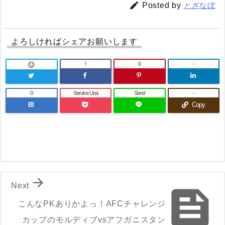

Posted by
とざなぼ
よろしければシェアお願いします
!
0
-

0
Service Una
Send
-
B!
Copy

Next

こんなPKありかよっ！AFCチャレンジ
カップのモルディブvsアフガニスタン