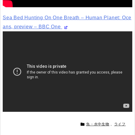
Sea Bed Hunting On One Breath – Human Planet: Oce
ans, preview – BBC One

魚・水中生物
,
ライフ