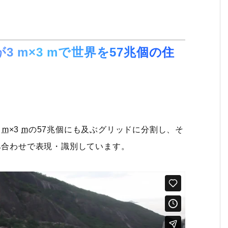
が3
m
×3
m
で世界を57兆個の住
3
m
×3
m
の57兆個にも及ぶグリッドに分割し、そ
み合わせで表現・識別しています。