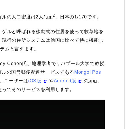
2
ゴルの人口密度は2人/
km
、日本の
1/170
です。
。ゲルと呼ばれる移動式の住居を使って牧草地を
、現行の住所システムは他国に比べて特に機能し
システムと言えます。
ck Waley-Cohen氏、地理学者でリバプール大学で教授
ゴルの国営郵便配達サービスである
Mongol Pos
い、ユーザーは
iOS版
や
Android版
の
app
、
使ってそのサービスを利用します。