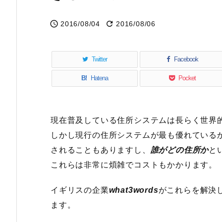


2016/08/04
2016/08/06
Twitter
Facebook
B!
Hatena
Pocket
現在普及している住所システムは長らく世界
しかし現行の住所システムが最も優れている
されることもありますし、
誰がどの住所か
と
これらは非常に煩雑でコストもかかります。
イギリスの企業
what3words
がこれらを解決
ます。