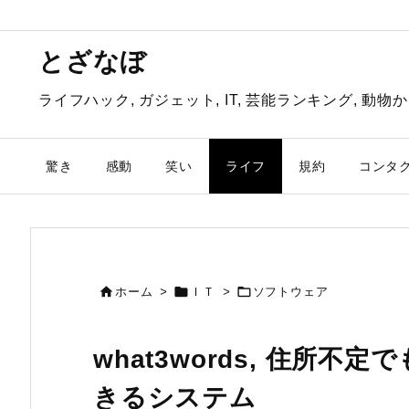
とざなぼ
ライフハック, ガジェット, IT, 芸能ランキング, 
驚き
感動
笑い
ライフ
規約
コンタ



ホーム
>
ＩＴ
>
ソフトウェア
what3words, 住所
きるシステム