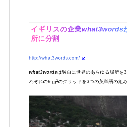
イギリスの企業
what3words
所に分割
http://what3words.com/
what3words
は独自に世界のあらゆる場所を
2
れぞれの9
m
のグリッドを3つの英単語の組