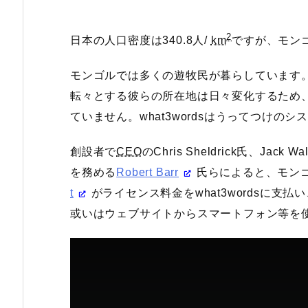
2
日本の人口密度は340.8人/
km
ですが、モン
モンゴルでは多くの遊牧民が暮らしています
転々とする彼らの所在地は日々変化するため
ていません。what3wordsはうってつけの
創設者で
CEO
のChris Sheldrick氏、Ja
を務める
Robert Barr
氏らによると、モン
t
がライセンス料金をwhat3wordsに支払
或いはウェブサイトからスマートフォン等を