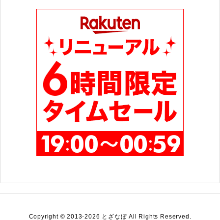
ー
Copyright ©
2013
-2026
とざなぼ
All Rights Reserved.