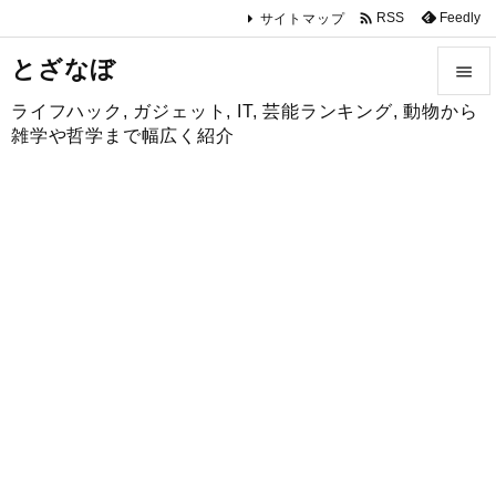

Feedly
RSS
サイトマップ
とざなぼ

ライフハック, ガジェット, IT, 芸能ランキング, 動物から

雑学や哲学まで幅広く紹介
メニュ

サイド

前へ

次へ

検索