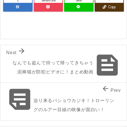
1
Service Una
Send
-
B!
Copy

Next

なんでも盗んで持って帰ってきちゃう
泥棒猫が防犯ビデオに！まとめ動画


Prev
迫り来るバショウカジキ！トローリン
グのルアー目線の映像が面白い！