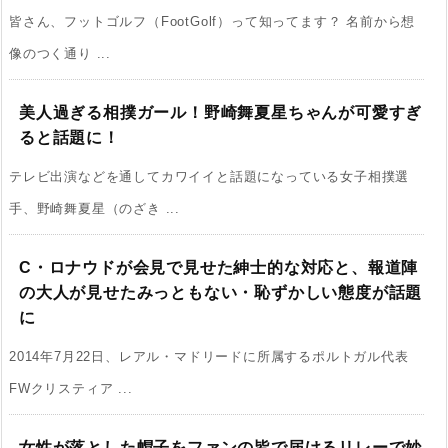
皆さん、フットゴルフ（FootGolf）って知ってます？ 名前から想
像のつく通り ...
美人過ぎる相撲ガール！野崎舞夏星ちゃんが可愛すぎ
ると話題に！
テレビ出演などを通してカワイイと話題になっている女子相撲選
手、野崎舞夏星（のざき ...
C・ロナウドが会見で見せた紳士的な対応と、報道陣
の大人が見せたみっともない・恥ずかしい態度が話題
に
2014年7月22日、レアル・マドリードに所属するポルトガル代表
FWクリスティア ...
女性が落とした帽子をファンの皆で届けるリレーで妙