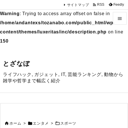

Feedly
RSS
サイトマップ
Warning
: Trying to access array offset on false in

/home/andantexs/tozanabo.com/public_html/wp-

content/themes/luxeritas/inc/description.php
on line
メニュ
150

サイド
とざなぼ

ライフハック, ガジェット, IT, 芸能ランキング, 動物から
前へ
雑学や哲学まで幅広く紹介

次へ

検索



ホーム
>
エンタメ
>
スポーツ