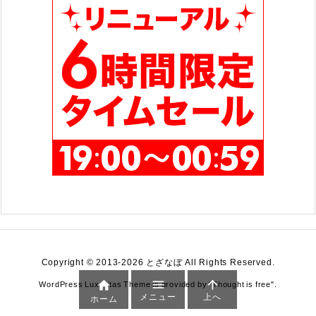
Copyright ©
2013
-2026
とざなぼ
All Rights Reserved.



WordPress Luxeritas Theme is provided by "
Thought is free
".
メニュー
上へ
ホーム