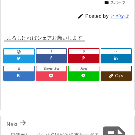

スポーツ

Posted by
とざなぼ
よろしければシェアお願いします
!
0
-

0
Service Una
Send
-
B!
Copy

Next