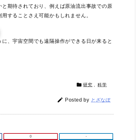
かと期待されており、例えば原油流出事故での原
利用することさえ可能かもしれません。
うに、宇宙空間でも遠隔操作ができる日が来ると

研究
,
科学

Posted by
とざなぼ
0
-