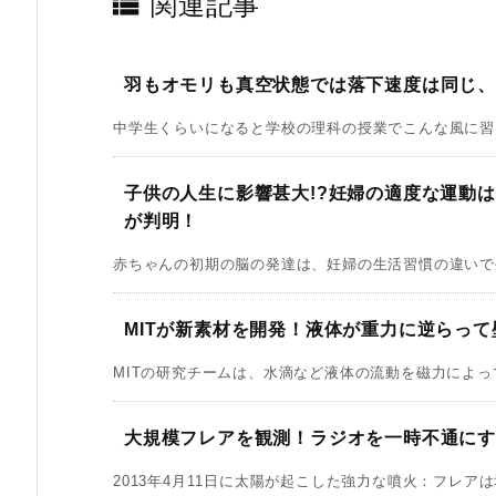

関連記事
羽もオモリも真空状態では落下速度は同じ
中学生くらいになると学校の理科の授業でこんな風に習うと
子供の人生に影響甚大!?妊婦の適度な運動
が判明！
赤ちゃんの初期の脳の発達は、妊婦の生活習慣の違いで生
MITが新素材を開発！液体が重力に逆らっ
MITの研究チームは、水滴など液体の流動を磁力によって
大規模フレアを観測！ラジオを一時不通にす
2013年4月11日に太陽が起こした強力な噴火：フレアは