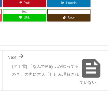
Pin it
LinkedIn
Send
-
LINE
Copy

Next

[アナ雪] 「なんでMay J.が歌ってる
の？」の声に本人「仕組み理解され
ていない」