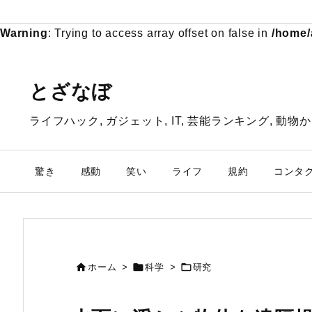
Warning
: Trying to access array offset on false in
/home/
とざなぼ
ライフハック, ガジェット, IT, 芸能ランキング, 
驚き
感動
笑い
ライフ
規約
コンタ



ホーム
>
科学
>
研究