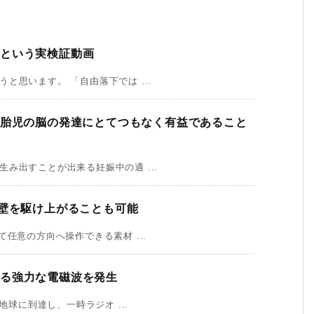
、という実検証動画
思います。 「自由落下では ...
は胎児の脳の発達にとてつもなく有益であること
み出すことが出来る妊娠中の適 ...
て壁を駆け上がることも可能
任意の方向へ操作できる素材 ...
る強力な電磁波を発生
地球に到達し、一時ラジオ ...