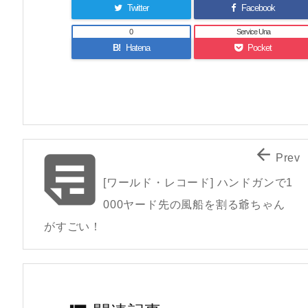
Twitter
Facebook
0
Service Una
B!
Hatena
Pocket


Prev
[ワールド・レコード] ハンドガンで1
000ヤード先の風船を割る爺ちゃん
がすごい！