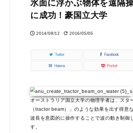
水面に浮かぶ物体を遠隔
に成功！豪国立大学


2014/08/12
2016/05/05
Twitter
Facebook
B!
Hatena
Pocket
オーストラリア国立大学の物理学者は、スタ
（tractor beam）」のような効果を出
波長を意図的に操作することで波の動き制御
す。