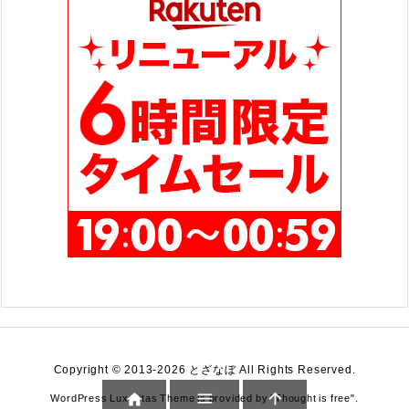
Copyright ©
2013
-2026
とざなぼ
All Rights Reserved.



WordPress Luxeritas Theme is provided by "
Thought is free
".