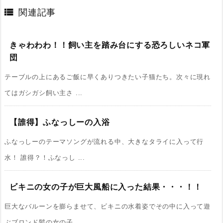

関連記事
きゃわわわ！！飼い主を踏み台にする恐ろしいネコ軍
団
テーブルの上にあるご飯に早くありつきたい子猫たち。次々に現れ
てはガシガシ飼い主さ ...
【誰得】ふなっしーの入浴
ふなっしーのテーマソングが流れる中、大きなタライに入って行
水！ 誰得？！ふなっし ...
ビキニの女の子が巨大風船に入った結果・・・！！
巨大なバルーンを膨らませて、ビキニの水着姿でその中に入って遊
ぶブロンド髪の女の子 ...