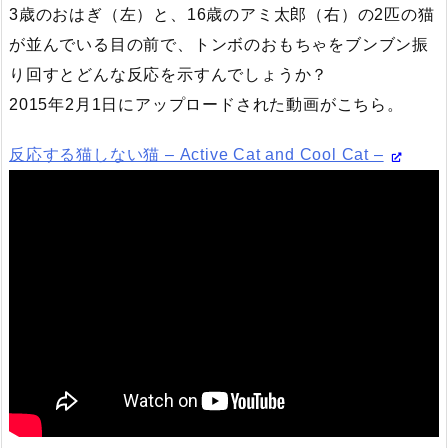
3歳のおはぎ（左）と、16歳のアミ太郎（右）の2匹の猫
が並んでいる目の前で、トンボのおもちゃをブンブン振
り回すとどんな反応を示すんでしょうか？
2015年2月1日にアップロードされた動画がこちら。
反応する猫しない猫 – Active Cat and Cool Cat –