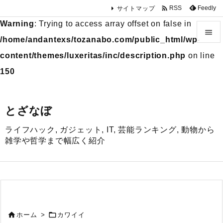

Feedly
RSS
サイトマップ
Warning
: Trying to access array offset on false in

/home/andantexs/tozanabo.com/public_html/wp-

content/themes/luxeritas/inc/description.php
on line
メニュ
150

サイド
とざなぼ

ライフハック, ガジェット, IT, 芸能ランキング, 動物から
前へ
雑学や哲学まで幅広く紹介

次へ

検索


ホーム
>
カワイイ