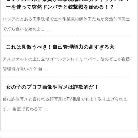
ーを使って突然ドンパチと銃撃戦を始める！？
ロシアのとある工事現場で土木作業員の解体工たちが突然仲間同士
で打ち合いを始めまし ...
これは見倣うべき！自己管理能力の高すぎる犬
アスファルトの上に立つゴールデンレトリーバー、彼のどこが自己
管理能力高いの？ 自 ...
女の子のプロフ画像や写メは詐欺的だ！
俗に詐欺写メと言われる顔写真はTV番組でもよく取り上げられま
す。 角度で変わる可 ...