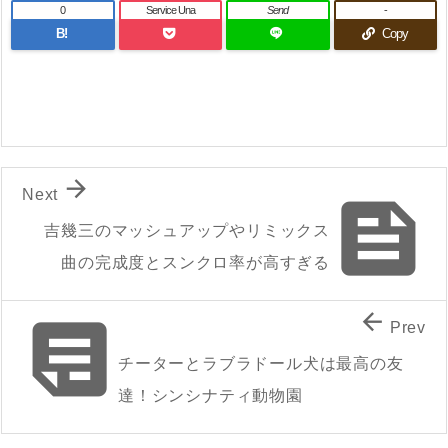
0
Service Una
Send
-
B!
Copy

Next

吉幾三のマッシュアップやリミックス
曲の完成度とスンクロ率が高すぎる


Prev
チーターとラブラドール犬は最高の友
達！シンシナティ動物園