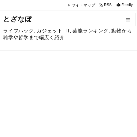

Feedly
RSS
サイトマップ
とざなぼ

ライフハック, ガジェット, IT, 芸能ランキング, 動物から

雑学や哲学まで幅広く紹介
メニュ

サイド

前へ

次へ

検索