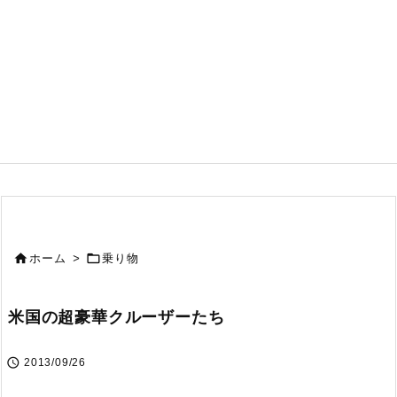


ホーム
>
乗り物
米国の超豪華クルーザーたち

2013/09/26