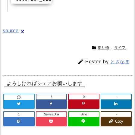
source

乗り物
,
ライフ

Posted by
とざなぼ
よろしければシェアお願いします
!
0
-

1
Service Una
Send
-
B!
Copy