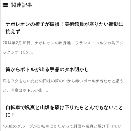

関連記事
ナポレオンの椅子が破損！美術館員が座りたい衝動に
抗えず
2014年2月10日、ナポレオンの出身地、フランス・コルシカ島アジ
ャクシオ（Co ...
筒からボトルが出る手品のタネ明かし
底もフタもないただの円柱の筒の中から赤いボールが出たかと思う
と、今度はボトルが出 ...
自転車で颯爽と山坂を駆け下りたらとんでもないこと
に！
4人組のグループが自転車にまたがって斜面を颯爽と駆け下りてい