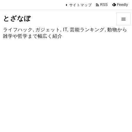

Feedly
RSS
サイトマップ
とざなぼ

ライフハック, ガジェット, IT, 芸能ランキング, 動物から

雑学や哲学まで幅広く紹介
メニュ

サイド

前へ

次へ

検索