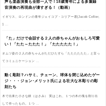
声も楽器演奏も全部一人で！18歳青年による多重録
音演奏の再現曲が凄すぎる！（動画）
イギリス、ロンドンの青年ジェイコブ・コリアー君(Jacob Collier,
1 ...
「た」だけで会話する２人の赤ちゃんがおもしろ可愛
い！「たた～たたた！」「たたたたた！」
オムツ姿の２人の赤ちゃんがただひたすら「たたたたたた」と言っ
てコミュニケーション ...
動く彫刻？ハサミ、チェーン、球体を閉じ込めたゲー
ジ・・・ジョン･メリット氏による壮大な木彫りの彫
刻たち
木で出来た小さな鋏（はさみ） 実はこれ、１つの木の塊を削り出
して作ったもの。１つ ...