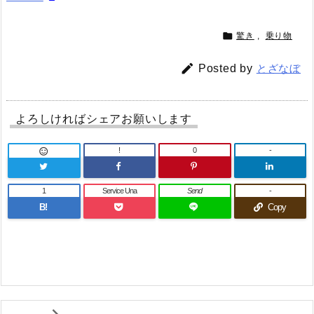

驚き
,
乗り物

Posted by
とざなぼ
よろしければシェアお願いします
!
0
-

1
Service Una
Send
-
B!
Copy