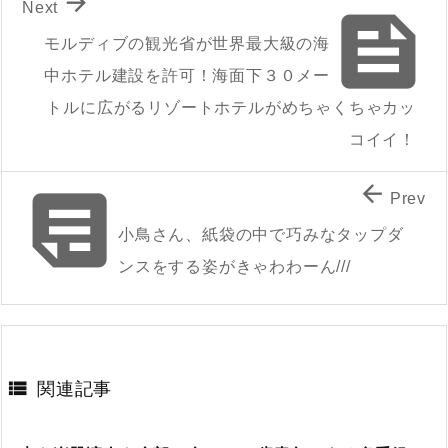

Next

モルディブの観光省が世界最大級の海
中ホテル建設を許可！海面下３０メー
トルに広がるリゾートホテルがめちゃくちゃカッ
コイイ！


Prev
小鳥さん、紙袋の中で巧みなタップダ
ンスをする姿がきゃわわーん///

関連記事