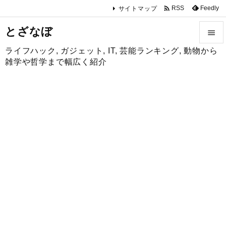

Feedly
RSS
サイトマップ
とざなぼ

ライフハック, ガジェット, IT, 芸能ランキング, 動物から

雑学や哲学まで幅広く紹介
メニュ

サイド

前へ

次へ

検索