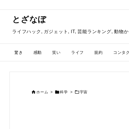
とざなぼ
ライフハック, ガジェット, IT, 芸能ランキング, 
驚き
感動
笑い
ライフ
規約
コンタ



ホーム
>
科学
>
宇宙