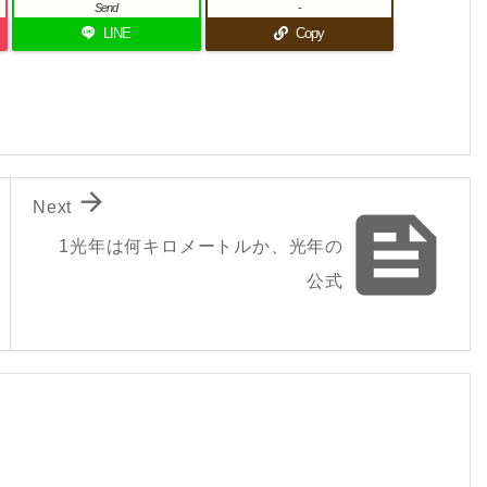
Send
-
LINE
Copy

Next

1光年は何キロメートルか、光年の
公式