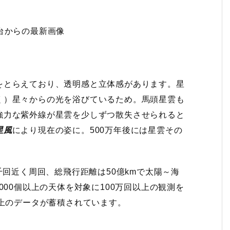
台からの最新画像
をとらえており、透明感と立体感があります。星
く）星々からの光を浴びているため。馬頭星雲も
強力な紫外線が星雲を少しずつ散失させられると
星風
により現在の姿に。500万年後には星雲その
千回近く周回、総飛行距離は50億kmで太陽～海
000個以上の天体を対象に100万回以上の観測を
上のデータが蓄積されています。