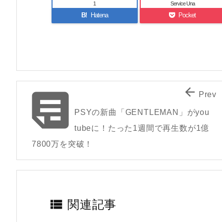
1
Service Una
B!
Hatena
Pocket


Prev
PSYの新曲「GENTLEMAN」がyou
tubeに！たった1週間で再生数が1億
7800万を突破！

関連記事