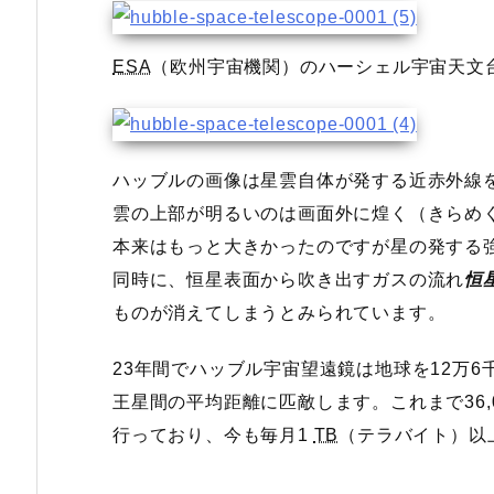
ESA
（欧州宇宙機関）のハーシェル宇宙天文
ハッブルの画像は星雲自体が発する近赤外線
雲の上部が明るいのは画面外に煌く（きらめ
本来はもっと大きかったのですが星の発する
同時に、恒星表面から吹き出すガスの流れ
恒
ものが消えてしまうとみられています。
23年間でハッブル宇宙望遠鏡は地球を12万6
王星間の平均距離に匹敵します。これまで36,
行っており、今も毎月1
TB
（テラバイト）以