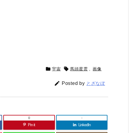


宇宙
馬頭星雲
,
画像

Posted by
とざなぼ
0
-
Pin it
LinkedIn