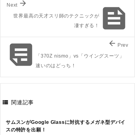

Next

世界最高の天才スリ師のテクニックが
凄すぎる！


Prev
「370Z nismo」vs「ウイングスーツ」
速いのはどっち！

関連記事
サムスンがGoogle Glassに対抗するメガネ型デバイ
スの特許を出願！