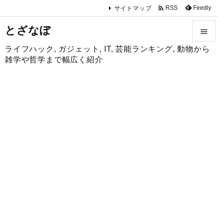

Feedly
RSS
サイトマップ
とざなぼ

ライフハック, ガジェット, IT, 芸能ランキング, 動物から

雑学や哲学まで幅広く紹介
メニュ

サイド

前へ

次へ

検索