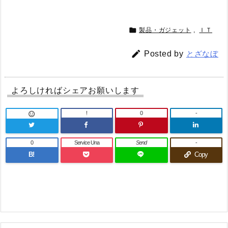

製品・ガジェット
,
ＩＴ

Posted by
とざなぼ
よろしければシェアお願いします
!
0
-

0
Service Una
Send
-
B!
Copy