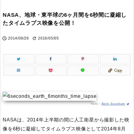
NASA、地球・東半球の6ヶ月間を6秒間に凝縮し
たタイムラプス映像を公開！


2014/08/26
2016/05/05
B!
Copy
flickr：
Beth Scupham
NASA
は、2014年上半期の間に人工衛星から撮影した映
像を6秒に凝縮してタイムラプス映像として2014年8月