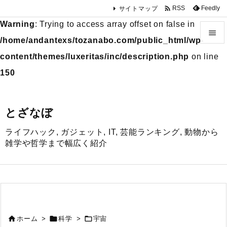

Feedly
RSS
サイトマップ
Warning
: Trying to access array offset on false in

/home/andantexs/tozanabo.com/public_html/wp-

content/themes/luxeritas/inc/description.php
on line
メニュ
150

サイド
とざなぼ

ライフハック, ガジェット, IT, 芸能ランキング, 動物から
前へ
雑学や哲学まで幅広く紹介

次へ

検索



ホーム
>
科学
>
宇宙