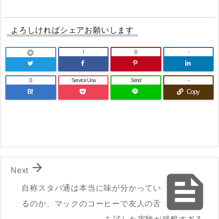
よろしければシェアお願いします
!
0
-

0
Service Una
Send
-
B!
Copy

Next

自称スタバ通は本当に味が分かってい
るのか、マックのコーヒーで友人の舌