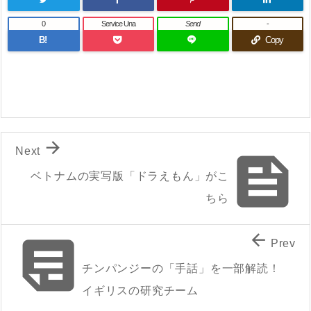
0
Service Una
Send
-
B!
Copy

Next

ベトナムの実写版「ドラえもん」がこ
ちら


Prev
チンパンジーの「手話」を一部解読！
イギリスの研究チーム