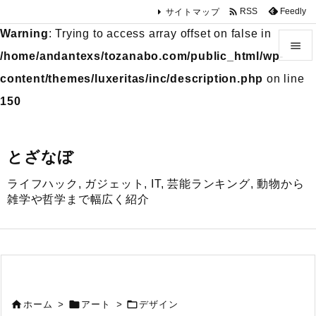

Feedly
RSS
サイトマップ
Warning
: Trying to access array offset on false in

/home/andantexs/tozanabo.com/public_html/wp-

content/themes/luxeritas/inc/description.php
on line
メニュ
150

サイド
とざなぼ

ライフハック, ガジェット, IT, 芸能ランキング, 動物から
前へ
雑学や哲学まで幅広く紹介

次へ

検索



ホーム
>
アート
>
デザイン