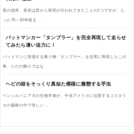
美の追求、美容は昔から研究が行われてきたことの1つですが、た
った70～80年前ま ...
バットマンカー「タンブラー」を完全再現して走らせ
てみたら凄い迫力に！
バットマンに登場する乗り物「タンブラー」を忠実に再現したこの
車、ただの飾りではな ...
ヘビの頭をそっくり真似た模様に擬態する芋虫
ペンシルバニア大の生物学者が、中央アメリカに位置するコスタリ
カの森林の中で珍しい ...