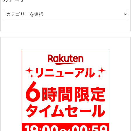
カ
テ
ゴ
リ
ー