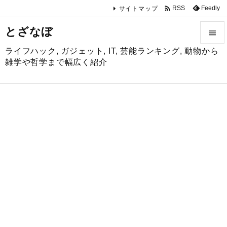

Feedly
RSS
サイトマップ
とざなぼ

ライフハック, ガジェット, IT, 芸能ランキング, 動物から

雑学や哲学まで幅広く紹介
メニュ

サイド

前へ

次へ

検索