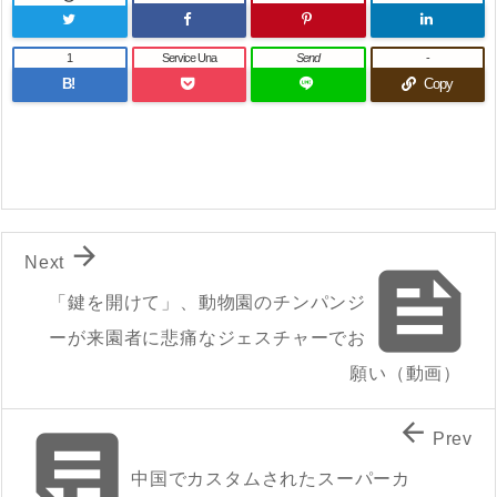
1
Service Una
Send
-
B!
Copy

Next

「鍵を開けて」、動物園のチンパンジ
ーが来園者に悲痛なジェスチャーでお
願い（動画）


Prev
中国でカスタムされたスーパーカ