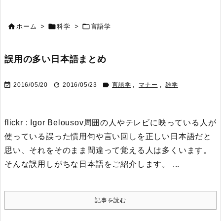



ホーム
>
科学
>
言語学
誤用の多い日本語まとめ



2016/05/20
2016/05/23
言語学
,
マナー
,
雑学
flickr : Igor Belousov
周囲の人やテレビに映っている人が
使っている誤った慣用句や言い回しを正しい日本語だと
思い、それをそのまま間違って覚える人は多くいます。
そんな誤用しがちな日本語をご紹介します。 ...
記事を読む