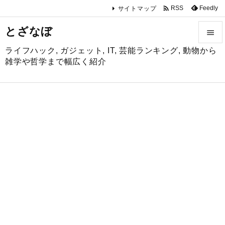

Feedly
RSS
サイトマップ
とざなぼ

ライフハック, ガジェット, IT, 芸能ランキング, 動物から

雑学や哲学まで幅広く紹介
メニュ

サイド

前へ

次へ

検索