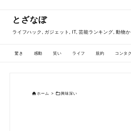
とざなぼ
ライフハック, ガジェット, IT, 芸能ランキング, 
驚き
感動
笑い
ライフ
規約
コンタ


ホーム
>
興味深い