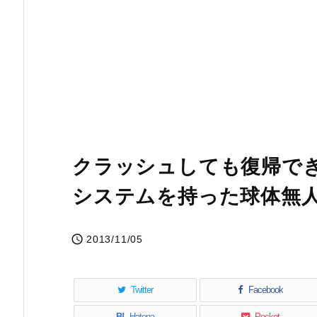
クラッシュしても復帰できる
システムを持った球体無

2013/11/05
Twitter
Facebook
B!
Hatena
Pocket