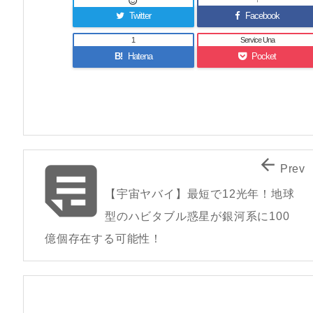

Twitter
Facebook
1
Service Una
B!
Hatena
Pocket


Prev
【宇宙ヤバイ】最短で12光年！地球
型のハビタブル惑星が銀河系に100
億個存在する可能性！