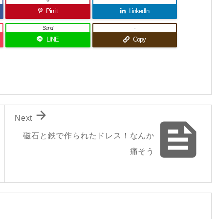
Pin it
LinkedIn
Send
-
LINE
Copy

Next

磁石と鉄で作られたドレス！なんか
痛そう