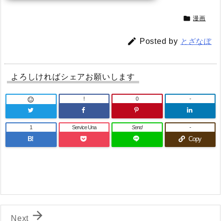

漫画

Posted by
とざなぼ
よろしければシェアお願いします
!
0
-

1
Service Una
Send
-
B!
Copy

Next