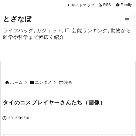

Feedly
RSS
サイトマップ
とざなぼ

ライフハック, ガジェット, IT, 芸能ランキング, 動物から

雑学や哲学まで幅広く紹介
メニュ

サイド

前へ



ホーム
>
エンタメ
>
漫画

次へ
タイのコスプレイヤーさんたち（画像）

検索

2013/09/30