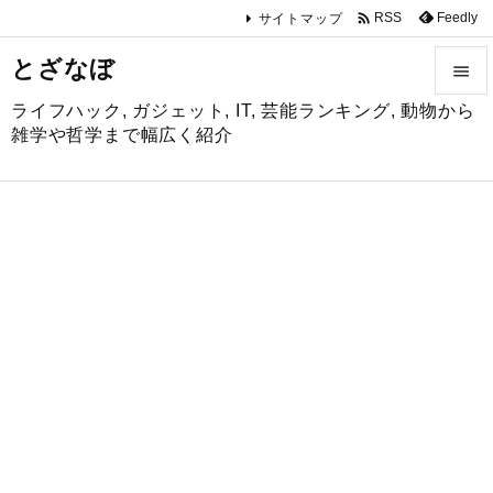

Feedly
RSS
サイトマップ
とざなぼ

ライフハック, ガジェット, IT, 芸能ランキング, 動物から

雑学や哲学まで幅広く紹介
メニュ

サイド

前へ

次へ

検索