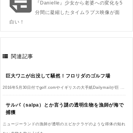

『Danielle』少女から老婆への変化を5
分間に凝縮したタイムラプス映像が面
白い！

関連記事
巨大ワニが出没して騒然！フロリダのゴルフ場
2016年5月30日付でgolf.comやイギリスの大手紙Dailymailが巨 ...
サルパ（salpa）とか言う謎の透明生物を漁師が海で
捕獲
ニュージーランドの漁師が透明のエビかクラゲのような得体の知れ