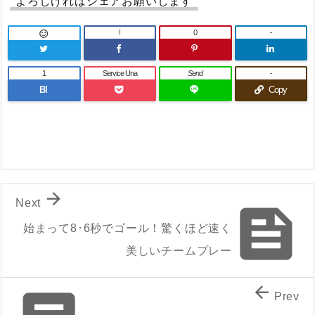
よろしければシェアお願いします
!
0
-

1
Service Una
Send
-
B!
Copy

Next

始まって8･6秒でゴール！驚くほど速く
美しいチームプレー

Prev