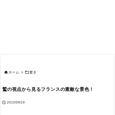


ホーム
>
驚き
鷲の視点から見るフランスの素敵な景色！

2013/09/19